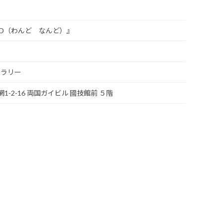
AND（わんど なんど）』
ャラリー
網1-2-16 両国ガイビル 國技館前 ５階