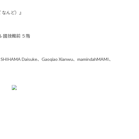
ど なんど）』
）
ル 國技館前 ５階
AMA Daisuke、Gaoqiao Xianwu、mamindahMAMI、