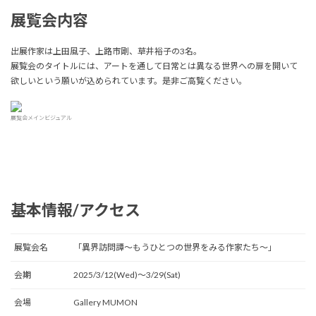
展覧会内容
出展作家は上田風子、上路市剛、草井裕子の3名。
展覧会のタイトルには、アートを通して日常とは異なる世界への扉を開いて
欲しいという願いが込められています。是非ご高覧ください。
展覧会メインビジュアル
基本情報/アクセス
展覧会名
「異界訪問譚～もうひとつの世界をみる作家たち～」
会期
2025/3/12(Wed)〜3/29(Sat)
会場
Gallery MUMON