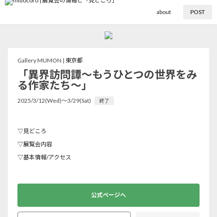
about
POST
Gallery MUMON |
東京都
「異界訪問譚～もうひとつの世界をみ
る作家たち～」
2025/3/12(Wed)〜3/29(Sat)
終了
▽見どころ
▽展覧会内容
▽基本情報/アクセス
公式ページへ