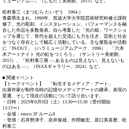
ミュージアム―」（しもだて美術館、2015）など。
松村泰三（まつむら たいぞう 1964-）
青森県生まれ。1990年、筑波大学大学院芸術研究科修士課程
修了。光の彫刻、インスタレーション、パフォーマンスを融
合した作品を多数発表。自ら考案した「光の箱」ワークショ
ップを通じて、世代を超えた交流にも力を注ぎ、芸術と社会
をつなぐ存在として幅広く活動している。主な展覧会や活動
に「IN/OUT」（ハラミュージアムアーク、1996）、「六本
木アートナイト 光の虹をつくろう」（サントリー美術館、
2015）、「松村泰三展 ― あるものは見えない、見えないも
のはある ―」（INAXギャラリー、2024）など。
■ 関連イベント
【トークイベント】 「転生するメディア・アート」
出展作家が制作当時の記憶やメディアアートの継承、表現の
変遷、そして現在の活動について語り合います。
・日時：2025年8月9日（土）13:30〜15:30（受付開始
13:15〜）
・会場：enoco 2F ルーム8
・登壇：石井勢津子、岩井俊雄、作間敏宏、原口美喜麿、松
村泰三