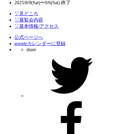
2025/8/9(Sat)〜9/6(Sat)
終了
▽見どころ
▽展覧会内容
▽基本情報/アクセス
公式ページへ
googleカレンダーに登録
share