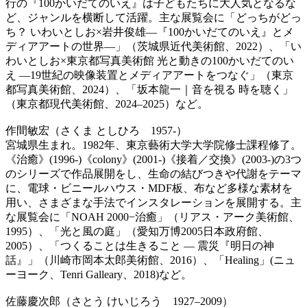
行の『100かいだてのいえ』は子どもたちに大人気となるな
ど、ジャンルを横断して活躍。主な展覧会に「どっちがどっ
ち？ いわいとしお×岩井俊雄―『100かいだてのいえ』とメ
ディアアートの世界―」（茨城県近代美術館、2022）、「い
わいとしお×東京都写真美術館 光と動きの100かいだてのい
え ―19世紀の映像装置とメディアアートをつなぐ」（東京
都写真美術館、2024）、「坂本龍一｜音を視る 時を聴く」
（東京都現代美術館、2024–2025）など。
作間敏宏（さくま としひろ 1957-）
宮城県生まれ。1982年、東京藝術大学大学院修士課程修了。
《治癒》(1996-)《colony》(2001-)《接着／交換》(2003-)の3つ
のシリーズで作品展開をし、生命の結びつきや代謝をテーマ
に、電球・ビニールハウス・MDF板、布など多様な素材を
用い、さまざまな手法でインスタレーションを展開する。主
な展覧会に「NOAH 2000−治癒」（リアス・アーク美術館、
1995）、「光と風の庭」（愛知万博2005日本政府館、
2005）、「つくることは生きること ― 震災『明日の神
話』」（川崎市岡本太郎美術館、2016）、「Healing」(ニュ
ーヨーク、Tenri Galleary、2018)など。
佐藤慶次郎（さとう けいじろう 1927–2009）