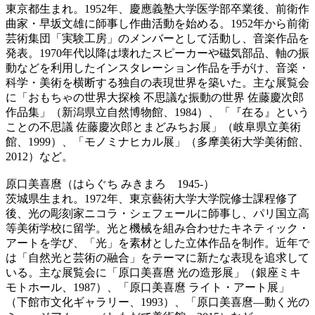
東京都生まれ。1952年、慶應義塾大学医学部卒業後、前衛作
曲家・早坂文雄に師事し作曲活動を始める。1952年から前衛
芸術集団「実験工房」のメンバーとして活動し、音楽作品を
発表。1970年代以降は壊れたスピーカーや磁気部品、軸の振
動などを利用したインスタレーション作品を手がけ、音楽・
科学・美術を横断する独自の表現世界を築いた。主な展覧会
に「おもちゃの世界大探検 不思議な振動の世界 佐藤慶次郎
作品集」（新潟県立自然博物館、1984）、「『在る』という
ことの不思議 佐藤慶次郎とまどみちお展」（岐阜県立美術
館、1999）、「モノミナヒカル展」（多摩美術大学美術館、
2012）など。
原口美喜麿（はらぐち みきまろ 1945-）
茨城県生まれ。1972年、東京藝術大学大学院修士課程修了
後、光の彫刻家ニコラ・シェフェールに師事し、パリ国立高
等美術学校に留学。光と機械を組み合わせたキネティック・
アートを学び、「光」を素材とした立体作品を制作。近年で
は「自然光と芸術の融合」をテーマに新たな表現を追求して
いる。主な展覧会に「原口美喜麿 光の造形展」（銀座ミキ
モトホール、1987）、「原口美喜麿 ライト・アート展」
（下館市文化ギャラリー、1993）、「原口美喜麿―動く光の