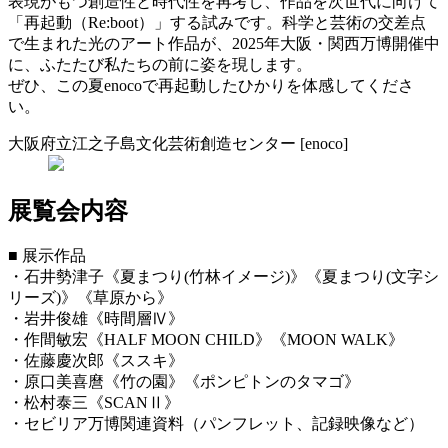
表現がもつ創造性と時代性を再考し、作品を次世代に向けて
「再起動（Re:boot）」する試みです。科学と芸術の交差点
で生まれた光のアート作品が、2025年大阪・関西万博開催中
に、ふたたび私たちの前に姿を現します。
ぜひ、この夏enocoで再起動したひかりを体感してくださ
い。
大阪府立江之子島文化芸術創造センター [enoco]
展覧会内容
■ 展示作品
・石井勢津子《夏まつり(竹林イメージ)》《夏まつり(文字シ
リーズ)》《草原から》
・岩井俊雄《時間層Ⅳ》
・作間敏宏《HALF MOON CHILD》《MOON WALK》
・佐藤慶次郎《ススキ》
・原口美喜麿《竹の園》《ポンピトンのタマゴ》
・松村泰三《SCANⅡ》
・セビリア万博関連資料（パンフレット、記録映像など）