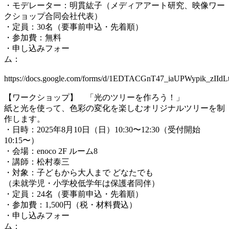
・モデレーター：明貫紘子（メディアアート研究、映像ワー
クショップ合同会社代表）
・定員：30名（要事前申込・先着順）
・参加費：無料
・申し込みフォー
ム
https://docs.google.com/forms/d/1EDTACGnT47_iaUPWypik_zI
【ワークショップ】 「光のツリーを作ろう！」
紙と光を使って、色彩の変化を楽しむオリジナルツリーを制
作します。
・日時：2025年8月10日（日）10:30〜12:30（受付開始
10:15〜）
・会場：enoco 2F ルーム8
・講師：松村泰三
・対象：子どもから大人まで どなたでも
（未就学児・小学校低学年は保護者同伴）
・定員：24名（要事前申込・先着順）
・参加費：1,500円（税・材料費込）
・申し込みフォー
ム：