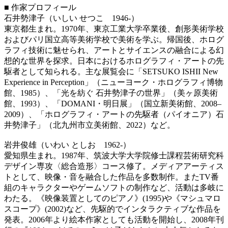
■ 作家プロフィール
石井勢津子（いしい せつこ 1946-）
東京都生まれ。1970年、東京工業大学卒業後、創形美術学校
およびパリ国立高等美術学校で美術を学ぶ。帰国後、ホログ
ラフィ技術に魅せられ、アートとサイエンスの融合による幻
想的な世界を探求。日本におけるホログラフィ・アートの先
駆者として知られる。主な展覧会に「SETSUKO ISHII New
Experience in Perception」（ニューヨーク・ホログラフィ博物
館、1985）、「光を紡ぐ 石井勢津子の世界」（美ヶ原美術
館、1993）、「DOMANI・明日展」（国立新美術館、2008–
2009）、「ホログラフィ・アートの先駆者（パイオニア）石
井勢津子」（北九州市立美術館、2022）など。
岩井俊雄（いわい としお 1962-）
愛知県生まれ。1987年、筑波大学大学院修士課程芸術研究科
デザイン専攻〈総合造形〉コース修了。メディアアーティス
トとして、映像・音を融合した作品を多数制作。またTV番
組のキャラクターやゲームソフトの制作など、活動は多岐に
わたる。《映像装置としてのピアノ》(1995)や《マシュマロ
スコープ》(2002)など、先駆的でインタラクティブな作品を
発表。2006年より絵本作家としても活動を開始し、2008年刊