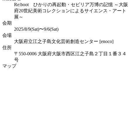
Re:boot ひかりの再起動・セビリア万博の記憶 ～大阪
府20世紀美術コレクションによるサイエンス・アート
展～
会期
2025/8/9(Sat)〜9/6(Sat)
会場
大阪府立江之子島文化芸術創造センター [enoco]
住所
〒550-0006 大阪府大阪市西区江之子島２丁目１番３４
号
マップ