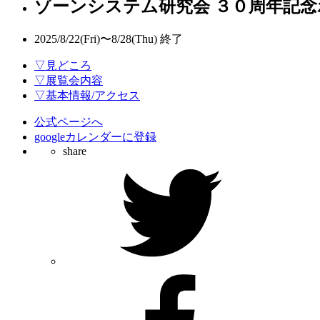
ゾーンシステム研究会 ３０周年記
2025/8/22(Fri)〜8/28(Thu)
終了
▽見どころ
▽展覧会内容
▽基本情報/アクセス
公式ページへ
googleカレンダーに登録
share