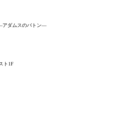
―アダムスのバトン―
スト1F