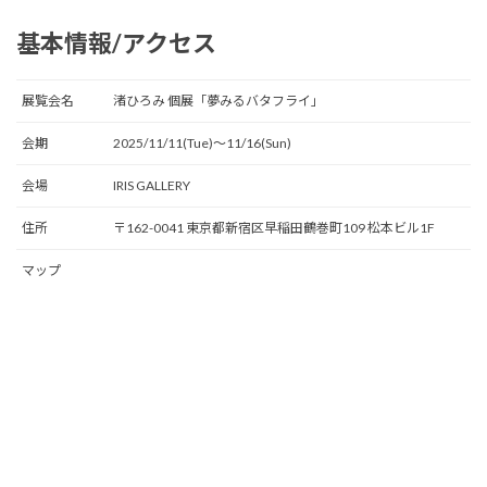
基本情報/アクセス
展覧会名
渚ひろみ 個展「夢みるバタフライ」
会期
2025/11/11(Tue)〜11/16(Sun)
会場
IRIS GALLERY
住所
〒162-0041 東京都新宿区早稲田鶴巻町109 松本ビル1F
マップ