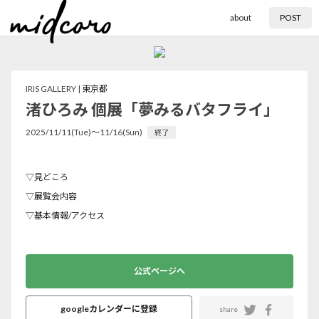
about
POST
IRIS GALLERY |
東京都
渚ひろみ 個展「夢みるバタフライ」
2025/11/11(Tue)〜11/16(Sun)
終了
▽見どころ
▽展覧会内容
▽基本情報/アクセス
公式ページへ
googleカレンダーに登録
share