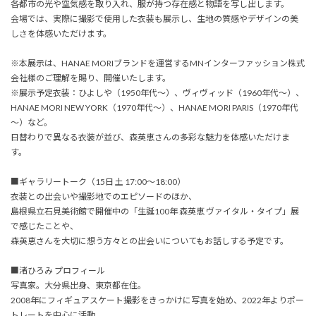
各都市の光や空気感を取り入れ、服が持つ存在感と物語を写し出します。
会場では、実際に撮影で使用した衣装も展示し、生地の質感やデザインの美
しさを体感いただけます。
※本展示は、HANAE MORIブランドを運営するMNインターファッション株式
会社様のご理解を賜り、開催いたします。
※展示予定衣装：ひよしや（1950年代～）、ヴィヴィッド（1960年代～）、
HANAE MORI NEW YORK（1970年代～）、HANAE MORI PARIS（1970年代
～）など。
日替わりで異なる衣装が並び、森英恵さんの多彩な魅力を体感いただけま
す。
■ギャラリートーク（15日 土 17:00〜18:00）
衣装との出会いや撮影地でのエピソードのほか、
島根県立石見美術館で開催中の「生誕100年 森英恵 ヴァイタル・タイプ」展
で感じたことや、
森英恵さんを大切に想う方々との出会いについてもお話しする予定です。
■渚ひろみ プロフィール
写真家。大分県出身、東京都在住。
2008年にフィギュアスケート撮影をきっかけに写真を始め、2022年よりポー
トレートを中心に活動。