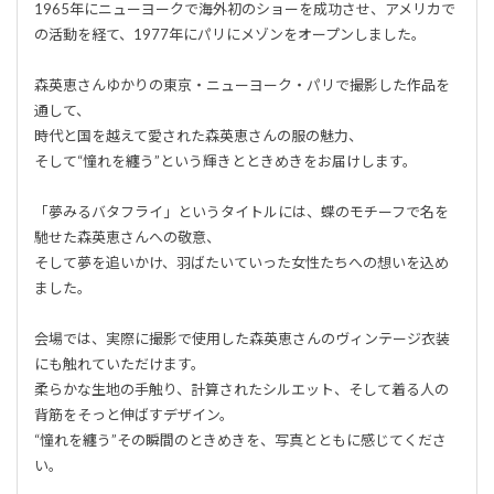
1965年にニューヨークで海外初のショーを成功させ、アメリカで
の活動を経て、1977年にパリにメゾンをオープンしました。
森英恵さんゆかりの東京・ニューヨーク・パリで撮影した作品を
通して、
時代と国を越えて愛された森英恵さんの服の魅力、
そして“憧れを纏う”という輝きとときめきをお届けします。
「夢みるバタフライ」というタイトルには、蝶のモチーフで名を
馳せた森英恵さんへの敬意、
そして夢を追いかけ、羽ばたいていった女性たちへの想いを込め
ました。
会場では、実際に撮影で使用した森英恵さんのヴィンテージ衣装
にも触れていただけます。
柔らかな生地の手触り、計算されたシルエット、そして着る人の
背筋をそっと伸ばすデザイン。
“憧れを纏う”その瞬間のときめきを、写真とともに感じてくださ
い。