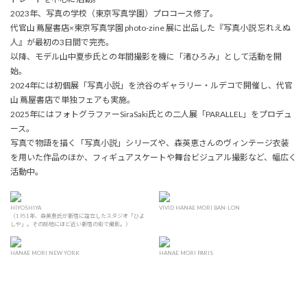
2023年、写真の学校（東京写真学園）プロコース修了。
代官山 蔦屋書店×東京写真学園 photo-zine 展に出品した『写真小説 忘れえぬ
人』が最初の3日間で完売。
以降、モデル山中夏歩氏との年間撮影を機に「渚ひろみ」として活動を開
始。
2024年には初個展「写真小説」を渋谷のギャラリー・ルデコで開催し、代官
山 蔦屋書店で単独フェアも実施。
2025年にはフォトグラファーSiraSaki氏との二人展「PARALLEL」をプロデュ
ース。
写真で物語を描く「写真小説」シリーズや、森英恵さんのヴィンテージ衣装
を用いた作品のほか、フィギュアスケートや舞台ビジュアル撮影など、幅広く
活動中。
HIYOSHIYA
VIVID HANAE MORI BAN-LON
（1951年、森英恵氏が新宿に設立したスタジオ「ひよ
しや」。その跡地にほど近い新宿の街で撮影。）
HANAE MORI NEW YORK
HANAE MORI PARIS