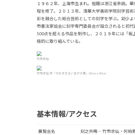
１９６２年、上海市生まれ。祖籍は浙江省余姚。華
程を修了。２０１３年、清華大学美術学院刻字芸術
彩を融合した総合芸術としての刻字を学ぶ。幼少よ
市書法家協会に刻字専門委員会が設立されると初代
500点を超える作品を制作し、２０１９年には「
極的に取り組んでいる。
竹市求仙
竹市求仙 作「今を生きるいまが大事」30cm x 30cm
基本情報/アクセス
展覧会名
刻之共鳴― 竹市求仙・何柏