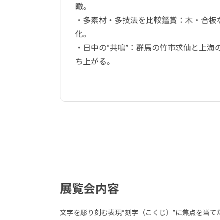
瞰。
・多素材・多技法を比較鑑賞：木・合板な
化。
・日中の“共鳴”：群馬の竹市求仙と上海
ち上がる。
展覧会内容
文字を彫り刻む表現“刻字（こくじ）”に焦点を当て