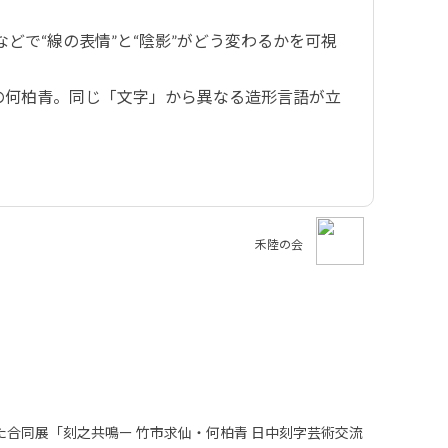
どで“線の表情”と“陰影”がどう変わるかを可視
の何柏青。同じ「文字」から異なる造形言語が立
禾陸の会
た合同展「刻之共鳴ー 竹市求仙・何柏青 日中刻字芸術交流