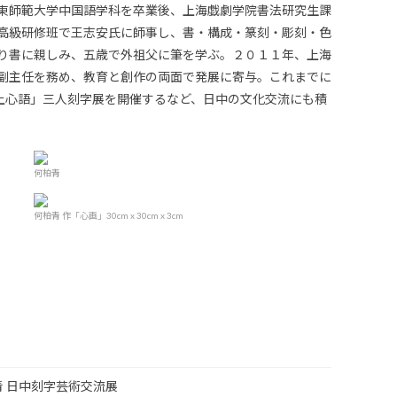
東師範大学中国語学科を卒業後、上海戯劇学院書法研究生課
高級研修班で王志安氏に師事し、書・構成・篆刻・彫刻・色
り書に親しみ、五歳で外祖父に筆を学ぶ。２０１１年、上海
副主任を務め、教育と創作の両面で発展に寄与。これまでに
板上心語」三人刻字展を開催するなど、日中の文化交流にも積
何柏青
何柏青 作「心画」30cm x 30cm x 3cm
青 日中刻字芸術交流展