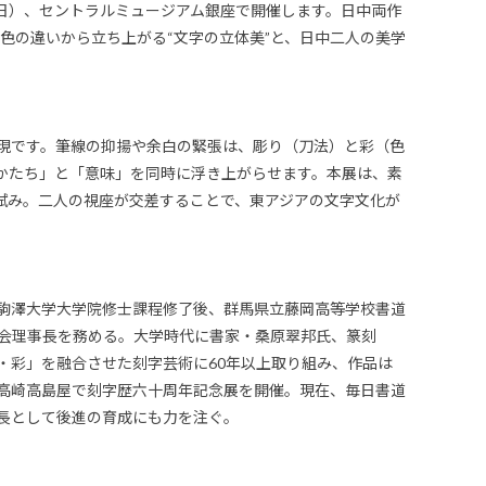
0日（日）、セントラルミュージアム銀座で開催します。日中両作
彩色の違いから立ち上がる“文字の立体美”と、日中二人の美学
現です。筆線の抑揚や余白の緊張は、彫り（刀法）と彩（色
かたち」と「意味」を同時に浮き上がらせます。本展は、素
す試み。二人の視座が交差することで、東アジアの文字文化が
駒澤大学大学院修士課程修了後、群馬県立藤岡高等学校書道
徳会理事長を務める。大学時代に書家・桑原翠邦氏、篆刻
・彩」を融合させた刻字芸術に60年以上取り組み、作品は
高崎高島屋で刻字歴六十周年記念展を開催。現在、毎日書道
長として後進の育成にも力を注ぐ。