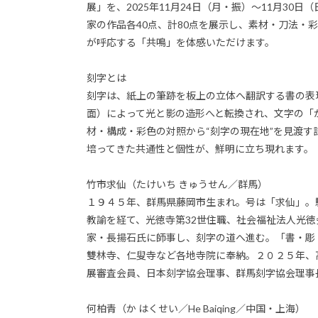
展」を、2025年11月24日（月・振）～11月3
家の作品各40点、計80点を展示し、素材・刀法・
が呼応する「共鳴」を体感いただけます。
刻字とは
刻字は、紙上の筆跡を板上の立体へ翻訳する書の表
面）によって光と影の造形へと転換され、文字の「
材・構成・彩色の対照から“刻字の現在地”を見渡
培ってきた共通性と個性が、鮮明に立ち現れます。
竹市求仙（たけいち きゅうせん／群馬）
１９４５年、群馬県藤岡市生まれ。号は「求仙」。
教諭を経て、光徳寺第32世住職、社会福祉法人光
家・長揚石氏に師事し、刻字の道へ進む。「書・彫
雙林寺、仁叟寺など各地寺院に奉納。２０２５年、
展審査会員、日本刻字協会理事、群馬刻字協会理事
何柏青（か はくせい／He Baiqing／中国・上海）