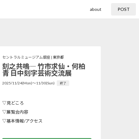
about
POST
セントラルミュージアム銀座 |
東京都
刻之共鳴― 竹市求仙・何柏
青 日中刻字芸術交流展
2025/11/24(Mon)〜11/30(Sun)
終了
▽見どころ
▽展覧会内容
▽基本情報/アクセス