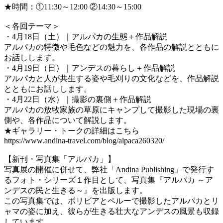
★時間：①11:30～12:00 ②14:30～15:00
＜各回テーマ＞
・4月18日（土）｜アルパカの生態＋作品解説
アルパカの特徴や毛色などの魅力を、各作品の解説とともに
お話しします。
・4月19日（日）｜アンデスの暮らし＋作品解説
アルパカと人が共生する姿や毛刈りの文化などを、作品解説
とともにお話しします。
・4月22日（水）｜撮影の裏側＋作品解説
アルパカの放牧家族の草原にキャンプして撮影した現場の裏
側や、各作品について解説します。
★ギャラリー・トークの詳細はこちら
https://www.andina-travel.com/blog/alpaca260320/
【新刊・写真集「アルパカ」】
写真展の開催に併せて、弊社「Andina Publishing」で発行す
るフォト・シリーズ１作目として、写真集『アルパカ ～ア
ンデスの民と生きる～』を出版します。
この写真集では、ボリビアとペルーで撮影したアルパカとリ
ャマの姿に加え、彼らが生きる壮大なアンデスの風景も収録
しています。