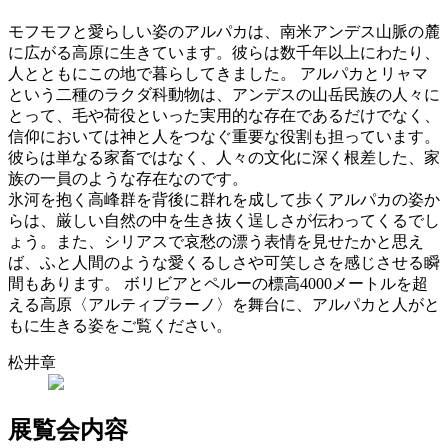
モフモフと愛らしい姿のアルパカは、南米アンデス山脈の麓
に広がる高原に生きています。彼らは数千年以上にわたり、
人とともにこの地で暮らしてきました。 アルパカとリャマ
という二種のラクダ科動物は、アンデスの山岳民族の人々に
とって、毛や荷役といった実用的な存在であるだけでなく、
信仰においては神と人をつなぐ重要な役割も担っています。
彼らは単なる家畜ではなく、人々の文化に深く根差した、家
族の一員のような存在なのです。
氷河を抱く高峰群を背後に群れを成して歩くアルパカの姿か
らは、厳しい自然の中を生き抜く逞しさが伝わってくるでし
ょう。また、シリアスで哀愁の漂う表情を見せたかと思え
ば、ふと人間のような愛くるしさや可笑しさを感じさせる瞬
間もあります。 ボリビアとペルーの標高4000メートルを超
える高原〈アルティプラーノ〉を舞台に、アルパカと人がと
もに生きる姿をご覧ください。
松井章
展覧会内容