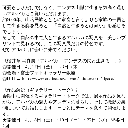
可愛らしさだけではなく、アンデス山脈に生きる気高く逞し
いアルパカもご覧いただけます。
約6000年、山岳民族とともに家畜と言うよりも家族の一員と
して生きる姿を見ると、「自然と生きるとは何か」を感じる
でしょう。
そして、自然の中で人と生きるアルパカの写真を、美しいプ
リントで見れるのは、この写真展だけの特色です。
ぜひアルパカに会いに来てください。
《松井章 写真展「アルパカ ～アンデスの民と生きる～」》
◎開催日：4月17日（金）～23日（木）
◎会場：富士フォトギャラリー銀座
◎URL→ https://www.andina-travel.com/akira-matsui/alpaca/
《作品解説（ギャラリー・トーク）》
会期中に開催するギャラリー・トークでは、展示作品を見な
がら、アルパカの魅力やアンデスの暮らし、そして撮影の裏
側についてお話しします。日ごとにテーマを変えて開催しま
す。
★開催日：4月18日（土）・19日（日）・22日（水） ※各日
2回