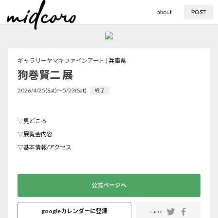
about
POST
ギャラリーヤマキファインアート |
兵庫県
狗巻賢二 展
2026/4/25(Sat)〜5/23(Sat)
終了
▽見どころ
▽展覧会内容
▽基本情報/アクセス
公式ページへ
googleカレンダーに登録
share