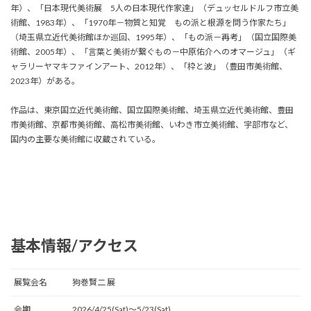
年）、「日本現代美術展 5人の日本現代作家達」（デュッセルドルフ市立美
術館、1983年）、「1970年－物質と知覚 もの派と根源を問う作家たち」
（埼玉県立近代美術館ほか巡回、1995年）、「もの派－再考」（国立国際美
術館、2005年）、「言葉と美術が繋ぐもの－中原佑介へのオマージュ」（ギ
ャラリーヤマキファインアート、2012年）、「枠と波」（豊田市美術館、
2023年）がある。
作品は、東京国立近代美術館、国立国際美術館、埼玉県立近代美術館、豊田
市美術館、京都市美術館、高松市美術館、いわき市立美術館、宇部市など、
国内の主要な美術館に収蔵されている。
基本情報/アクセス
展覧会名
狗巻賢二 展
会期
2026/4/25(Sat)〜5/23(Sat)