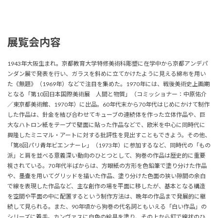
展覧会内容
1943年大阪生まれ。京都教育大学特修美術科彫塑に在学中から京都アンデパ
ンダン展で発表を行い、ガラスを斜めに立てかけたように見える綿布を用い
た《無題》（1969年）などで注目を集めた。1970年には、戦後美術史上画期
となる「第10回日本国際美術展 人間と物質」（コミッショナー：中原佑介
／東京都美術館、1970年）に出品。60年代末から70年代はじめにかけて制作
した作品は、針金を結び合わせてキューブの連続体を作った立体作品や、巨
大なハトロン紙をテープで壁面に貼った作品などで、欧米を中心に同時代に
興隆したミニマル・アートに対する批評性を見出すこともできよう。その他、
「第8回パリ青年ビエンナーレ」（1973年）に参加するなど、同時代の「もの
派」と肩を並べる意義深い動向のひとつとして、狗巻の作品は歴史的に重要
視されている。70年代半ばからは、方眼紙の方形を色鉛筆で塗り分けた作品
や、墨壷を用いてグリッドを描いた作品、塗り分けた色面の狭い隙間の余白
で線を表現した作品など、主な創作の場を平面に移したが、基本となる構造
を空間や平面の中に配置するという制作方法は、晩年の作品まで発展的に継
続して見られる。また、90年頃から狗巻の代名詞ともいえる「白い作品」の
シリーズに着手。カンヴァスに白色の絵具を塗り、その上から釘で線状のひ