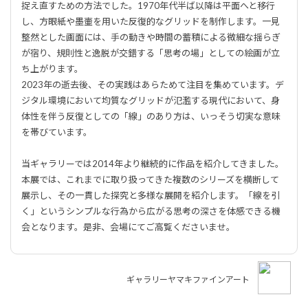
捉え直すための方法でした。1970年代半ば以降は平面へと移行
し、方眼紙や墨壷を用いた反復的なグリッドを制作します。一見
整然とした画面には、手の動きや時間の蓄積による微細な揺らぎ
が宿り、規則性と逸脱が交錯する「思考の場」としての絵画が立
ち上がります。
2023年の逝去後、その実践はあらためて注目を集めています。デ
ジタル環境において均質なグリッドが氾濫する現代において、身
体性を伴う反復としての「線」のあり方は、いっそう切実な意味
を帯びています。
当ギャラリーでは2014年より継続的に作品を紹介してきました。
本展では、これまでに取り扱ってきた複数のシリーズを横断して
展示し、その一貫した探究と多様な展開を紹介します。「線を引
く」というシンプルな行為から広がる思考の深さを体感できる機
会となります。是非、会場にてご高覧くださいませ。
ギャラリーヤマキファインアート