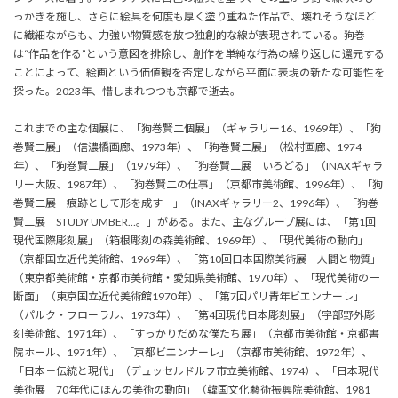
っかきを施し、さらに絵具を何度も厚く塗り重ねた作品で、壊れそうなほど
に繊細ながらも、力強い物質感を放つ独創的な線が表現されている。狗巻
は“作品を作る”という意図を排除し、創作を単純な行為の繰り返しに還元する
ことによって、絵画という価値観を否定しながら平面に表現の新たな可能性を
探った。2023年、惜しまれつつも京都で逝去。
これまでの主な個展に、「狗巻賢二個展」（ギャラリー16、1969年）、「狗
巻賢二展」（信濃橋画廊、1973年）、「狗巻賢二展」（松村画廊、1974
年）、「狗巻賢二展」（1979年）、「狗巻賢二展 いろどる」（INAXギャラ
リー大阪、1987年）、「狗巻賢二の仕事」（京都市美術館、1996年）、「狗
巻賢二展－痕跡として形を成す―」（INAXギャラリー2、1996年）、「狗巻
賢二展 STUDY UMBER…。」がある。また、主なグループ展には、「第1回
現代国際彫刻展」（箱根彫刻の森美術館、1969年）、「現代美術の動向」
（京都国立近代美術館、1969年）、「第10回日本国際美術展 人間と物質」
（東京都美術館・京都市美術館・愛知県美術館、1970年）、「現代美術の一
断面」（東京国立近代美術館1970年）、「第7回パリ青年ビエンナーレ」
（パルク・フローラル、1973年）、「第4回現代日本彫刻展」（宇部野外彫
刻美術館、1971年）、「すっかりだめな僕たち展」（京都市美術館・京都書
院ホール、1971年）、「京都ビエンナーレ」（京都市美術館、1972年）、
「日本－伝統と現代」（デュッセルドルフ市立美術館、1974）、「日本現代
美術展 70年代にほんの美術の動向」（韓国文化藝術振興院美術館、1981