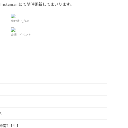
AのInstagramにて随時更新してまいります。
菊地綾子_作品
会期中イベント
A
南1-14-1