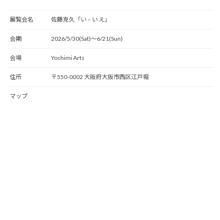
展覧会名
佐藤克久「い – い え」
会期
2026/5/30(Sat)〜6/21(Sun)
会場
Yoshimi Arts
住所
〒550-0002 大阪府大阪市西区江戸堀
マップ