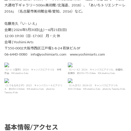
大通地下ギャラリー500m美術館 /北海道、2018）、「あいちトリエンナーレ
2016」（名古屋市美術館会場/愛知、2016）など。
佐藤克久「い - い え」
会期 | 2026年5月30日(土)－6月21日(日)
12:00-19:00（日 -17:00） 月・火 休
会場 | Yoshimi Arts
〒550-0002大阪市西区江戸堀1-8-24 若狭ビル3F
06-6443-0080 info@yoshimiarts.com www.yoshimiarts.com
《い-い え習作》 2026 キャンバスにアクリル 参考
《い-い え》 2026 キャンバスにアクリル、接着剤、
作品 ©Katsuhisa Sato
金属粉 約150×75×54mm ©Katsuhisa Sato
《とりもなおさず》 2023 キャンバスシートにアクリ
《いんきち》 2024-25 キャンバスにアクリル
ル 約642×266mm ©Katsuhisa Sato photo by
410×318mm ©Katsuhisa Sato photo by Tamotsu Kido
Tamotsu Kido
基本情報/アクセス