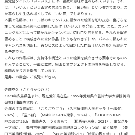
展覧会タイトル「い – い え」には、複数の意味が重ねられています。それ
は、「いいえ」という否定の言葉であり、「良い絵」という響きであり、ま
た暮らしや生活の場としての「いい家」でもあります。
本展で佐藤は、ロール状のキャンバスに描かれた絵画を切り抜き、裏打ちを
施して家型の形態へと展開した新作《い-い え》を発表します。また、ステイ
ニングなどによって描かれたキャンバスに切れ目や穴を加え、それらを繋ぎ
留めることで構成された立体作品《とりもなおさず》や、パネルに貼られた
キャンバスを切断し、再びビスによって固定した作品《いんきち》も展示す
る予定です。
これらの作品群は、支持体や構造といった絵画を成立させる要素そのものへ
介入することで、平面と立体、絵画とオブジェクトの境界を横断しながら、
絵画の在り方を提示しています。
是非この機会にご高覧ください。
佐藤克久（さとうかつひさ）
1973年広島県生まれ、現在愛知県在住。1999年愛知県立芸術大学大学院美術
研究科油画専攻修了。
近年の主な個展に、「こりごりごり」（名古屋造形大学ギャラリー/愛知、
2025）、「空っぱ」（Maki Fine Arts/東京、2024）、「SHOUONJI ART
PROJECT 28th 佐藤克久 うらおもて」（照恩寺/東京、2021）。主なグル
ープ展に、「豊田市美術館開館30周年記念コレクション展 星と星座」（豊
田市美術館/愛知、2025）、「500m美術館vol.27「絵画の現在地」」（札幌