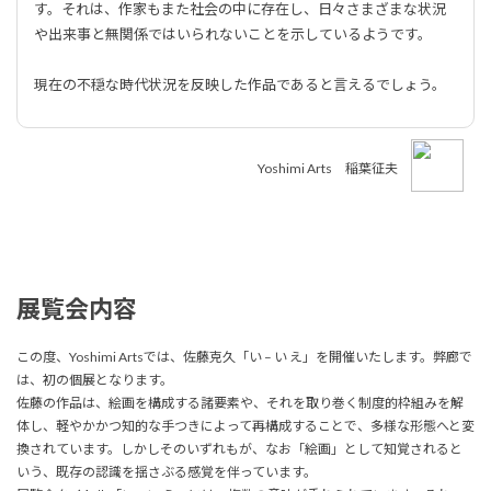
す。それは、作家もまた社会の中に存在し、日々さまざまな状況
や出来事と無関係ではいられないことを示しているようです。
現在の不穏な時代状況を反映した作品であると言えるでしょう。
Yoshimi Arts 稲葉征夫
展覧会内容
この度、Yoshimi Artsでは、佐藤克久「い – い え」を開催いたします。弊廊で
は、初の個展となります。
佐藤の作品は、絵画を構成する諸要素や、それを取り巻く制度的枠組みを解
体し、軽やかかつ知的な手つきによって再構成することで、多様な形態へと変
換されています。しかしそのいずれもが、なお「絵画」として知覚されると
いう、既存の認識を揺さぶる感覚を伴っています。