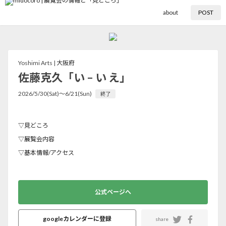
about
POST
Yoshimi Arts |
大阪府
佐藤克久「い – い え」
2026/5/30(Sat)〜6/21(Sun)
終了
▽見どころ
▽展覧会内容
▽基本情報/アクセス
公式ページへ
googleカレンダーに登録
share