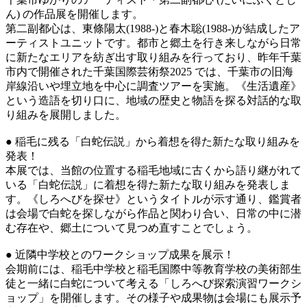
ん) の作品展を開催します。
第二副都心は、東條陽太(1988-)と春木聡(1988-)が結成したア
ーティストユニットです。都市と郷土を行き来しながら日常
に新たなエリアを紡ぎ出す取り組みを行っており、昨年千葉
市内で開催された千葉国際芸術祭2025 では、千葉市の旧海
岸線沿いや埋立地を中心に調査ツアーを実施。《生活遺産》
という造語を切り口に、地域の歴史と物語を探る対話的な取
り組みを展開しました。
● 稲毛に残る「白蛇伝説」から着想を得た新たな取り組みを
発表！
本展では、当館の位置する稲毛地域に古くから語り継がれて
いる「白蛇伝説」に着想を得た新たな取り組みを発表しま
す。《しろへびを探せ》というタイトルが示す通り、鑑賞者
は会場で白蛇を探しながら作品と関わり合い、日常の中に潜
む存在や、郷土について見つめ直すことでしょう。
● 近隣中学校とのワークショップ成果を展示！
会期前には、稲毛中学校と稲毛国際中等教育学校の美術部生
徒と一緒に白蛇について考える「しろへび探索演習ワークシ
ョップ」を開催します。その様子や成果物は会場にも展示予