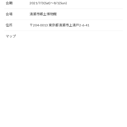
会期
2021/7/3(Sat)〜8/1(Sun)
会場
清瀬市郷土博物館
住所
〒204-0013 東京都清瀬市上清戸2-6-41
マップ