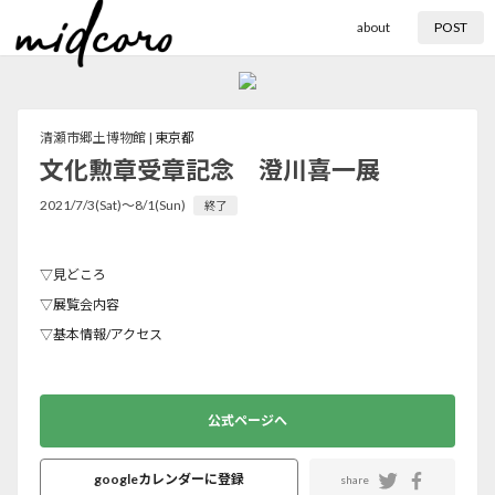
about
POST
清瀬市郷土博物館 |
東京都
文化勲章受章記念 澄川喜一展
2021/7/3(Sat)〜8/1(Sun)
終了
▽見どころ
▽展覧会内容
▽基本情報/アクセス
公式ページへ
googleカレンダーに登録
share