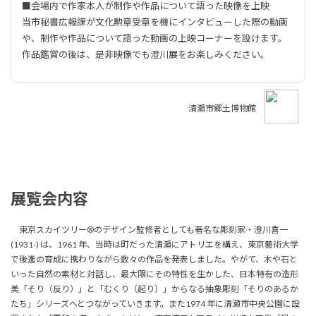
■会場内で作家本人が制作や作品について語った映像を上映
当市秘書広報課が文化勲章受章を機にインタビューした際の動画
や、制作や作品について語った動画の上映コーナーを設けます。
作品鑑賞の後は、是非映像でも澄川展をお楽しみください。
清瀬市郷土博物館
展覧会内容
東京スカイツリー®のデザイン監修者としても著名な彫刻家・澄川喜一
(1931-) は、1961 年、当時は町だった清瀬にアトリエを構え、東京藝術大学
で後進の育成に携わりながら数々の作品を発表しました。やがて、木や石と
いった自然の素材と対話し、最大限にその特性を生かした、日本特有の造形
美「そり（反り）」と「むくり（起り）」からなる抽象彫刻「そりのあるか
たち」シリーズへとつながっていきます。また1974 年に清瀬市中央公園に設