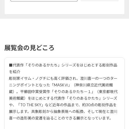
展覧会の見どころ
■代表作「そりのあるかたち」シリーズをはじめとする彫刻作品
を紹介
彫刻家イサム・ノグチにも高く評価され、澄川喜一の一つのター
ニングポイントとなった「MASKⅥ」（神奈川県立近代美術館
蔵）。平櫛田中賞受賞作「そりのあるかたち－１」（東京都現代
美術館蔵）をはじめとする代表作「そりのあるかたち」シリーズ
や、「TO THE SKY」など近年の作品まで、約30点の彫刻作品を
展示します。具象彫刻から抽象表現への転換、そして現在と澄川
喜一の造形美の変遷を辿ることのできる展示となっています。