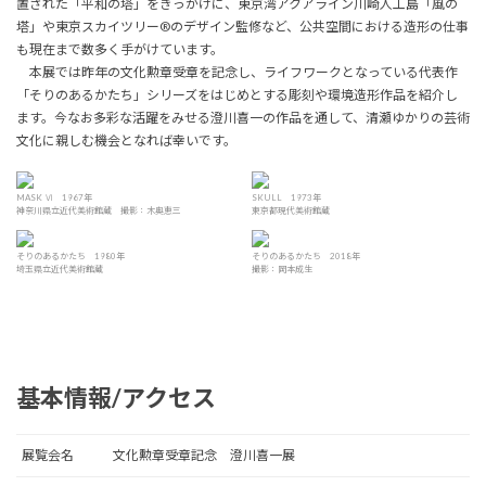
置された「平和の塔」をきっかけに、東京湾アクアライン川崎人工島「風の
塔」や東京スカイツリー®のデザイン監修など、公共空間における造形の仕事
も現在まで数多く手がけています。
本展では昨年の文化勲章受章を記念し、ライフワークとなっている代表作
「そりのあるかたち」シリーズをはじめとする彫刻や環境造形作品を紹介し
ます。今なお多彩な活躍をみせる澄川喜一の作品を通して、清瀬ゆかりの芸術
文化に親しむ機会となれば幸いです。
MASK Ⅵ 1967年
SKULL 1973年
神奈川県立近代美術館蔵 撮影：木奥恵三
東京都現代美術館蔵
そりのあるかたち 1980年
そりのあるかたち 2018年
埼玉県立近代美術館蔵
撮影：岡本成生
基本情報/アクセス
展覧会名
文化勲章受章記念 澄川喜一展