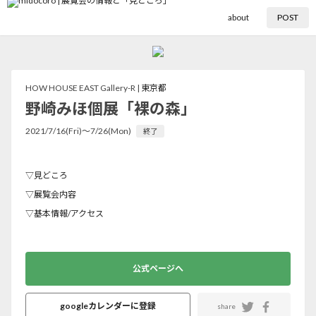
about
POST
HOW HOUSE EAST Gallery-R |
東京都
野崎みほ個展「裸の森」
2021/7/16(Fri)〜7/26(Mon)
終了
▽見どころ
▽展覧会内容
▽基本情報/アクセス
公式ページへ
googleカレンダーに登録
share