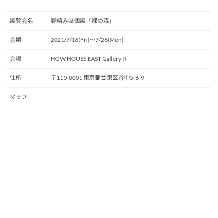
展覧会名
野崎みほ個展「裸の森」
会期
2021/7/16(Fri)〜7/26(Mon)
会場
HOW HOUSE EAST Gallery-R
住所
〒110-0001 東京都台東区谷中5-6-9
マップ