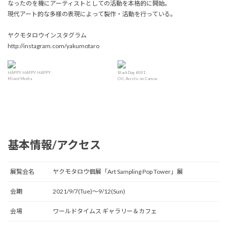
なったのを機にアーティストとしての活動を本格的に開始。
現代アート的な多様の表現によって製作・活動を行っている。
ヤクモタロウインスタグラム
http://instagram.com/yakumotaro
HAPPY HAPPY HAPPY
BlackDog #001
Mixed Media
Oil, Acrylic on Canvas
基本情報/アクセス
展覧会名
ヤクモタロウ個展「Art Sampling Pop Tower」展
会期
2021/9/7(Tue)〜9/12(Sun)
会場
ワールドタイムス ギャラリー＆カフェ