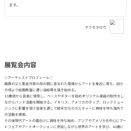
ます。
ヤクモタロウ
展覧会内容
◇アーティストプロフィール◇
画商の父と彫金作家の母の間に産まれた環境からアートを身近に育ち、幼少
の頃より絵画教室に通い油絵等を描き始める。
13歳頃から音楽に傾倒し、ベースやギターを始めオリジナル楽曲の制作をし
ながらバンド活動を開始する。イギリス、アメリカのポップ、ロックミュー
ジックに影響を受け音楽を通じて欧米文化のカルチャーに興味を持ち海外で
の活動を模索。
その後現代アートの面白さに興味を持ち始め、アジアやアメリカを中心にアー
トフェアやアートオークションに参加しながら世界のアートを学び、40歳に