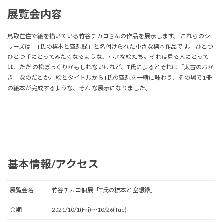
展覧会内容
鳥取在住で絵を描いている竹谷チカコさんの作品を展示します。 これらのシ
リーズは「T氏の標本と空想録」と名付けられた小さな標本作品です。 ひとつ
ひとつ手にとってみたくなるような、小さな絵たち。それは見る人にとって
は、ただ の松ぼっくりかもしれないけれど、T氏によるとそれは「太古のおか
き」なのだとか。 絵とタイトルからT氏の空想を一緒に味わう、その場で1冊
の絵本が完成するような、そん な展示になりました。
基本情報/アクセス
展覧会名
竹谷チカコ個展「T氏の標本と空想録」
会期
2021/10/1(Fri)〜10/26(Tue)