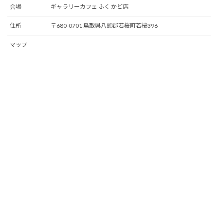
会場
ギャラリーカフェ ふく かど店
住所
〒680-0701 鳥取県八頭郡若桜町若桜396
マップ