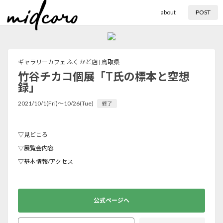
about
POST
ギャラリーカフェ ふく かど店 |
鳥取県
竹谷チカコ個展「T氏の標本と空想
録」
2021/10/1(Fri)〜10/26(Tue)
終了
▽見どころ
▽展覧会内容
▽基本情報/アクセス
公式ページへ