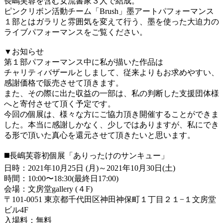
長嶋芙蓉を含む女流書家３人で結成。
ピンクリボン活動チーム「Brush」墨アートパフォーマンス
１部とはガラリと雰囲気を変えて行う、墨を使った大迫力の
ライブパフォーマンスをご覧ください。
▼お知らせ
第１部パフォーマンス中に私が描いた作品は
チャリティバザールとしまして、従来よりもお求めやすい、
感謝価格で販売させて頂きます。
また、その際に出た収益の一部は、私の判断した支援団体様
へと寄付させて頂く予定です。
今回の個展は、様々な方にご協力頂き開催することができま
した。本当に感謝しかなく、少しではありますが、私にでき
る形で頂いた真心を還元させて頂きたいと思います。
◼️長嶋芙蓉初個展「ありったけのサンキュー」
日時：2021年10月25日 (月)～2021年10月30日(土)
時間：10:00〜18:30(最終日17:00)
会場：文房堂gallery (４F)
〒101-0051 東京都千代田区神田神保町１丁目２１−１文房堂
ビル4F
入場料：無料