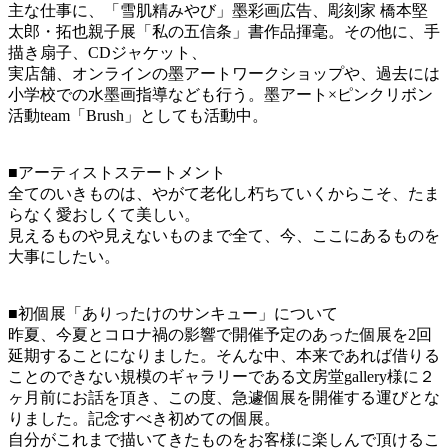
主な仕事に、「雪肌精みやび」墨彩画広告、彫刻家 橋本堅
太郎・拓也親子展「私の五信条」書作品揮毫。その他に、手
描き扇子、CDジャケット、
実店舗、オンラインの墨アートワークショップや、過去には
小学校での水墨画指導なども行う。墨アート×ピンクリボン
活動team「Brush」としても活動中。
■アーティストステートメント
全てのいきものは、やがて老化し朽ちていくからこそ、たま
らなく愛おしくて美しい。
見えるものや見えないものまで全て、今、ここにあるものを
大事にしたい。
■初個展「ありったけのサンキュー」について
昨夏、今夏とコロナ禍の影響で開催予定のあった個展を2回
延期することになりました。そんな中、本来であれば借りる
ことのできない規模のギャラリーである文房堂gallery様に２
ヶ月前にお話を頂き、この度、急遽個展を開催する運びとな
りました。記念すべき初めての個展。
自分がこれまで描いてきたものをお客様に楽しんで頂けるこ