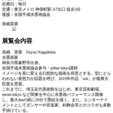
在廊日：毎日
交通：東京メトロ 神保町駅 A7出口 徒歩3分
後援：全国平成水墨画協会
長嶋芙蓉
展覧会内容
長嶋 芙蓉 Fuyou Nagashima
水墨画家
神奈川県秦野市出身。
全国平成水墨画協会参与・artbar tokyo講師
イメージを形に変える幻想的な描画を得意とする。型にとら
われない発想力が話題を呼び、2019年作品「son」が復興大
臣賞を受賞。
これまでに、埼玉近代美術館をはじめ、東京芸術劇場、
mesm tokyo など関東を中心に水墨画パフォーマンス開催
し、最大4mの紙に20分で墨絵を描く。また、エンターテイ
メントとしてダンサーや音楽家、剣舞会等とのコラボも多数
手掛けている。