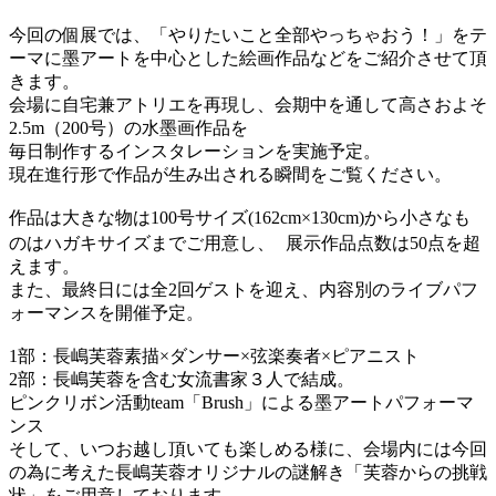
今回の個展では、「やりたいこと全部やっちゃおう！」をテ
ーマに墨アートを中心とした絵画作品などをご紹介させて頂
きます。
会場に自宅兼アトリエを再現し、会期中を通して高さおよそ
2.5m（200号）の水墨画作品を
毎日制作するインスタレーションを実施予定。
現在進行形で作品が生み出される瞬間をご覧ください。
作品は大きな物は100号サイズ(162cm×130cm)から小さなも
のはハガキサイズまでご用意し、 展示作品点数は50点を超
えます。
また、最終日には全2回ゲストを迎え、内容別のライブパフ
ォーマンスを開催予定。
1部：長嶋芙蓉素描×ダンサー×弦楽奏者×ピアニスト
2部：長嶋芙蓉を含む女流書家３人で結成。
ピンクリボン活動team「Brush」による墨アートパフォーマ
ンス
そして、いつお越し頂いても楽しめる様に、会場内には今回
の為に考えた長嶋芙蓉オリジナルの謎解き「芙蓉からの挑戦
状」をご用意しております。