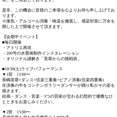
是非、この機会に皆様のご来場を心よりお待ち申し上げてお
ります。
※換気・アルコール消毒・検温を徹底し、感染対策に万全を
期した上で開催させて頂きます。
【会期中イベント】
■毎日開催
・アトリエ再現
・200号の水墨画制作インスタレーション
・オリジナル謎解き「芙蓉からの挑戦状」
■10/30(土)ライブパフォーマンス
▼1部 13:00〜
長嶋芙蓉×ダンス×弦楽三重奏+ピアノ演奏(弦楽四重奏)
生演奏の中をコンテンポラリーダンサーが踊り私がその姿を
描きます。
絵画・ダンス・音楽・3つの芸術が交わる幻想的で優雅なひ
とときをお楽しみください。
▼2部 15:00〜