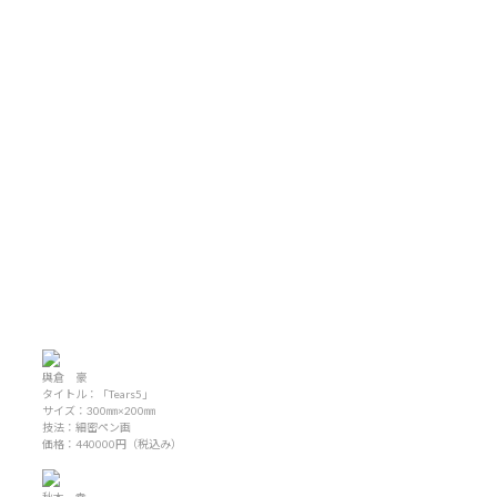
與倉 豪
タイトル：「Tears5」
サイズ：300㎜×200㎜
技法：細密ペン画
価格：440000円（税込み）