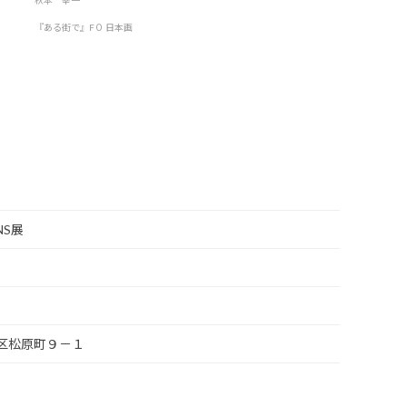
秋本 幸一
『ある街で』F０ 日本画
NS展
市南区松原町９－１