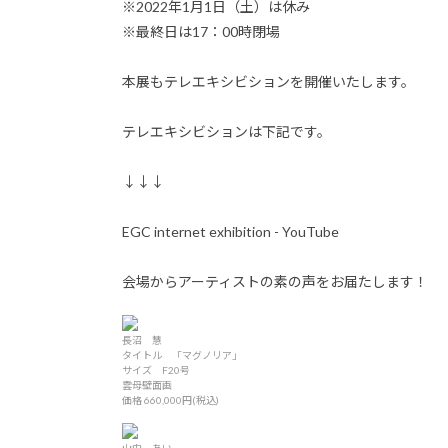
※2022年1月1日（土）は休み
※最終日は17：00時閉場
本展もテレエキシビションを開催いたします。
テレエキシビションは下記です。
↓↓↓
EGC internet exhibition - YouTube
会場からアーティストの素の声をお届たします！
長沼 慧
タイトル 「マグノリア」
サイズ F20号
雲母壁面画
価格 660,000円(税込)