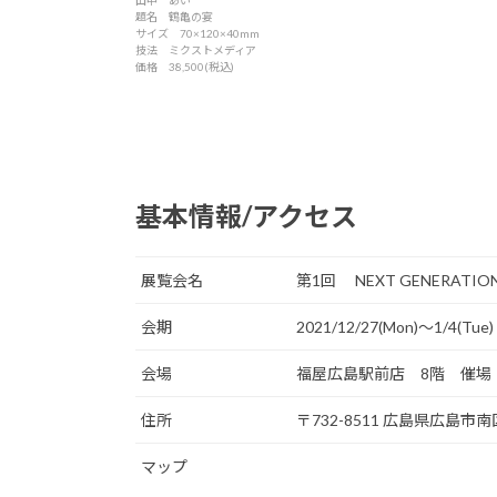
山中 あい
題名 鶴亀の宴
サイズ 70×120×40mm
技法 ミクストメディア
価格 38,500(税込)
基本情報/アクセス
展覧会名
第1回 NEXT GENERATIO
会期
2021/12/27(Mon)〜1/4(Tue)
会場
福屋広島駅前店 8階 催場
住所
〒732-8511 広島県広島
マップ