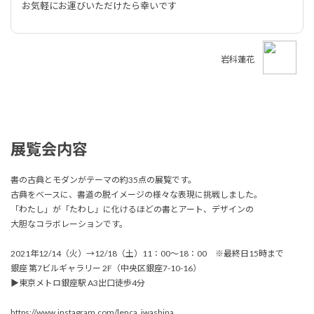
お気軽にお運びいただけたら幸いです
岩科蓮花
展覧会内容
書の古典とモダンがテーマの約35点の展覧です。
古典をベースに、書道の脱イメージの様々な表現に挑戦しました。
「わたし」が「たわし」に化けるほどの書とアート、デザインの
大胆なコラボレーションです。
2021年12/14（火）→12/18（土）11：00〜18：00 ※最終日15時まで
銀座 第7ビルギャラリー 2F（中央区銀座7-10-16）
▶東京メトロ銀座駅 A3出口徒歩4分
https://www.instagram.com/lenca_iwashina