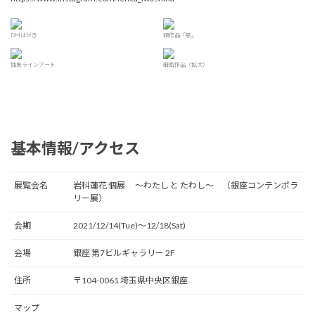
DMはがき
額作品「慈」
抽象ラインアート
細密作品（拡大）
基本情報/アクセス
展覧会名
岩科蓮花 個展 〜わたし と たわし〜 （銀座コンテンポラ
リー展）
会期
2021/12/14(Tue)〜12/18(Sat)
会場
銀座 第7ビルギャラリー 2F
住所
〒104-0061 埼玉県中央区銀座
マップ