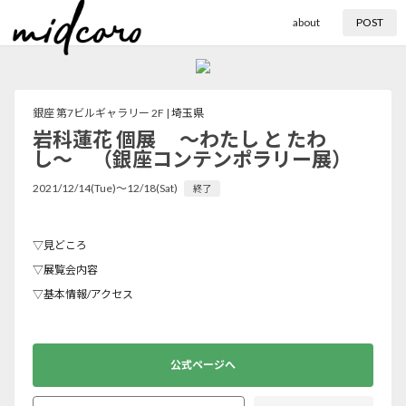
about
POST
銀座 第7ビルギャラリー 2F |
埼玉県
岩科蓮花 個展 〜わたし と たわ
し〜 （銀座コンテンポラリー展）
2021/12/14(Tue)〜12/18(Sat)
終了
▽見どころ
▽展覧会内容
▽基本情報/アクセス
公式ページへ