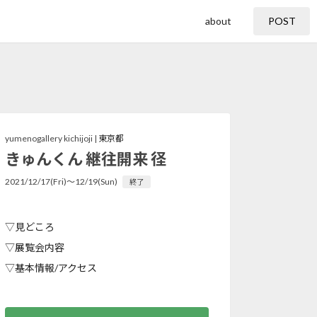
about
POST
yumenogallery kichijoji |
東京都
きゅんくん 継往開来 径
2021/12/17(Fri)〜12/19(Sun)
終了
▽見どころ
▽展覧会内容
▽基本情報/アクセス