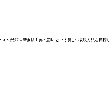
ィスム(造語＝新点描主義の意味)という新しい表現方法を標榜