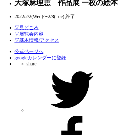
大塚麻理恵 作品展 一枚の絵本
2022/2/2(Wed)〜2/8(Tue)
終了
▽見どころ
▽展覧会内容
▽基本情報/アクセス
公式ページへ
googleカレンダーに登録
share