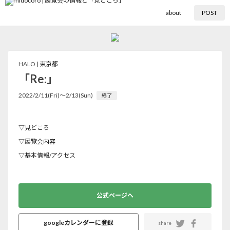
about
POST
HALO |
東京都
「Re:」
2022/2/11(Fri)〜2/13(Sun)
終了
▽見どころ
▽展覧会内容
▽基本情報/アクセス
公式ページへ
googleカレンダーに登録
share