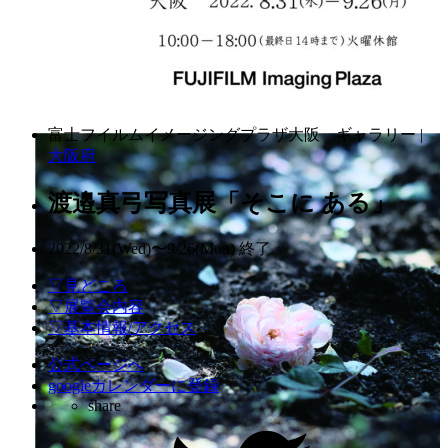
富士フイルムイメージングプラザ大阪 ギャラリー |
大阪府
渡邉真弓写真展「そこに ある」
2022/8/31(Wed)〜9/26(Mon)
終了
▽見どころ
▽展覧会内容
▽基本情報/アクセス
公式ページへ
googleカレンダーに登録
share