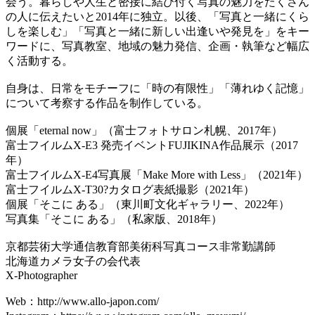
会う。暮らしや人生と密接に結び付く写真の魅力をたくさん
の人に伝えたいと2014年に独立。以後、「写真と一緒にくら
しを楽しむ」「写真と一緒に新しい出逢いや発見を」をキー
ワードに、写真教室、地域の魅力発信、企画・執筆など幅広
く活動する。
自身は、日常をモチーフに「時の有限性」「薄れゆく記憶」
について考察する作品を制作している。
個展「eternal now」（富士フォトサロン札幌、2017年）
富士フイルムX-E3 発売イベントFUJIKINA作品展示（2017
年）
富士フイルムX-E4写真展「Make More with Less」（2021年）
富士フイルムX-T30?カタログ表紙撮影（2021年）
個展「そこに ある」（東川町文化ギャラリー、2022年）
写真集「そこに ある」（私家版、2018年）
京都芸術大学通信教育部美術科写真コース非常勤講師
北海道カメラ女子の会代表
X-Photographer
Web：http://www.allo-japon.com/