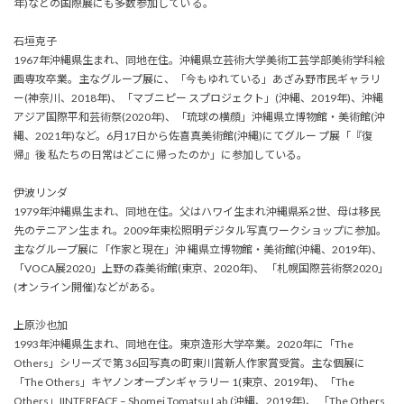
年)などの国際展にも多数参加してい る。
石垣克子
1967年沖縄県生まれ、同地在住。沖縄県立芸術大学美術工芸学部美術学科絵
画専攻卒業。主なグループ展に、「今もゆれている」あざみ野市民ギャラリ
ー(神奈川、2018年)、「マブニピー スプロジェクト」(沖縄、2019年)、沖縄
アジア国際平和芸術祭(2020年)、「琉球の横顔」沖縄県立博物館・美術館(沖
縄、2021年)など。6月17日から佐喜真美術館(沖縄)にてグルー プ展「『復
帰』後 私たちの日常はどこに帰ったのか」に参加している。
伊波リンダ
1979年沖縄県生まれ、同地在住。父はハワイ生まれ沖縄県系2世、母は移民
先のテニアン生ま れ。2009年東松照明デジタル写真ワークショップに参加。
主なグループ展に「作家と現在」沖 縄県立博物館・美術館(沖縄、2019年)、
「VOCA展2020」上野の森美術館(東京、2020年)、 「札幌国際芸術祭2020」
(オンライン開催)などがある。
上原沙也加
1993年沖縄県生まれ、同地在住。東京造形大学卒業。2020年に「The
Others」シリーズで第 36回写真の町東川賞新人作家賞受賞。主な個展に
「The Others」キヤノンオープンギャラリー 1(東京、2019年)、「The
Others」IINTERFACE – Shomei Tomatsu Lab.(沖縄、2019年)、 「The Others