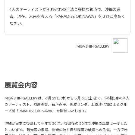
4人のアーティストがそれぞれの手法と多様な視点で、沖縄の過
去、現在、未来を考える「PARADISE OKINAWA」をぜひご高覧く
ださい。
MISA SHIN GALLERY
展覧会内容
MISA SHIN GALLERY は、6 月 23 日(木)から 8 月 6 日(土)まで、沖縄出身の 4 人
のアーティ スト、照屋勇賢、石垣克子、伊波リンダ、上原沙也加によるグル
ープ展「PARADISE OKINAWA」 を開催いたします。
沖縄が日本に復帰して今年で 50 年。復帰後の 50 年で沖縄の風景は一変した
といいます。 観光客の激増、開発の波と自然環境の破壊への危惧。一方で米