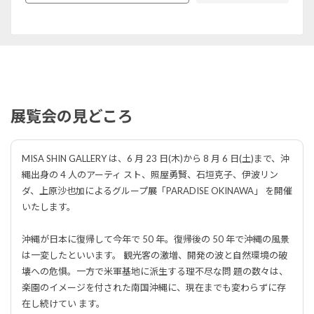
展覧会の見どころ
MISA SHIN GALLERY は、6 月 23 日(木)から 8 月 6 日(土)まで、沖
縄出身の 4 人のアーティ スト、照屋勇賢、石垣克子、伊波リン
ダ、上原沙也加によるグループ展「PARADISE OKINAWA」 を開催
いたします。
沖縄が日本に復帰して今年で 50 年。復帰後の 50 年で沖縄の風景
は一変したといいます。 観光客の激増、開発の波と自然環境の破
壊への危惧。一方で米軍基地に派生する理不尽な問 題の数々は、
楽園のイメージを付された南国沖縄に、現在までも変わらずに存
在し続けてい ます。