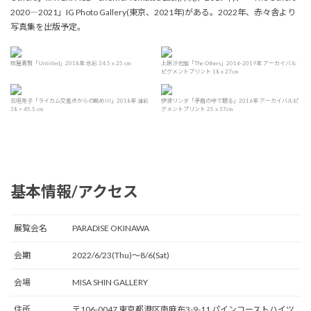
2020―2021」IG Photo Gallery(東京、2021年)がある。2022年、赤々舎より
写真集を出版予定。
照屋勇賢「Untitled」2018年 水彩 34.5 x 25 cm
上原沙也加「The Others」2016-2019年 アーカイバル
ピグメントプリント 18 x 27cm
石垣克子「ライカム交差点からの眺めIII」2018年 油彩
伊波リンダ「矛盾の中で眠る」2016年 アーカイバルピ
38 × 45.5 cm
グメントプリント 25 x 37cm
基本情報/アクセス
展覧会名
PARADISE OKINAWA
会期
2022/6/23(Thu)〜8/6(Sat)
会場
MISA SHIN GALLERY
住所
〒106-0047 東京都港区南麻布3-9-11 パインコーストハイツ