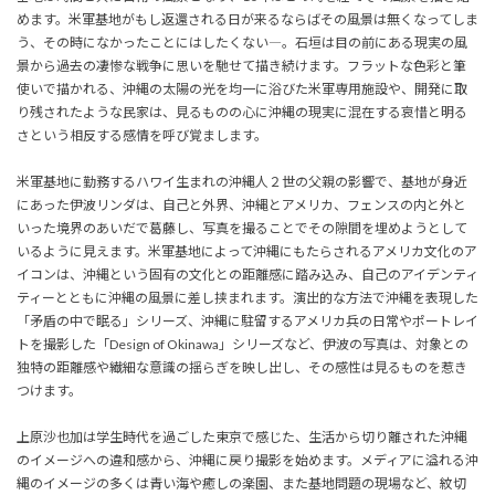
めます。米軍基地がもし返還される日が来るならばその風景は無くなってしま
う、その時になかったことにはしたくない―。石垣は目の前にある現実の風
景から過去の凄惨な戦争に思いを馳せて描き続けます。フラットな色彩と筆
使いで描かれる、沖縄の太陽の光を均一に浴びた米軍専用施設や、開発に取
り残されたような民家は、見るものの心に沖縄の現実に混在する哀惜と明る
さという相反する感情を呼び覚まします。
米軍基地に勤務するハワイ生まれの沖縄人２世の父親の影響で、基地が身近
にあった伊波リンダは、自己と外界、沖縄とアメリカ、フェンスの内と外と
いった境界のあいだで葛藤し、写真を撮ることでその隙間を埋めようとして
いるように見えます。米軍基地によって沖縄にもたらされるアメリカ文化のア
イコンは、沖縄という固有の文化との距離感に踏み込み、自己のアイデンティ
ティーとともに沖縄の風景に差し挟まれます。演出的な方法で沖縄を表現した
「矛盾の中で眠る」シリーズ、沖縄に駐留するアメリカ兵の日常やポートレイ
トを撮影した「Design of Okinawa」シリーズなど、伊波の写真は、対象との
独特の距離感や繊細な意識の揺らぎを映し出し、その感性は見るものを惹き
つけます。
上原沙也加は学生時代を過ごした東京で感じた、生活から切り離された沖縄
のイメージへの違和感から、沖縄に戻り撮影を始めます。メディアに溢れる沖
縄のイメージの多くは青い海や癒しの楽園、また基地問題の現場など、紋切