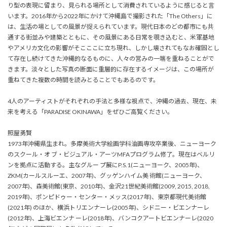
り型の表現に留まり、見られる場所として消費されているように感じると言
います。2016年から2022年にかけて沖縄島で撮影された「The Others」に
は、生活の場としての風景が捉えられています。現代日本のどの都市にも共
通する街並みや建築とともに、その風景にある日常を覗き込むと、米軍基地
やアメリカ文化の影響がそこここに立ち現れ、しかし壊されてもなお確固とし
て存在し続けてきた沖縄的なるものに、人々の営みの一端を重ねることがで
きます。淡々とした写真の断面に重層的に存在するイメージは、この場所が
重ねてきた複数の時間を読みとることでもあるのです。
4人のアーティストがそれぞれの手法と多様な視点で、沖縄の過去、現在、未
来を考える「PARADISE OKINAWA」をぜひご高覧ください。
照屋勇賢
1973年沖縄県生まれ。多摩美術大学絵画学科油画専攻卒業後、ニューヨーク
のスクール・オ ブ・ビジュアル・アーツMFAプログラム修了。現在はベルリ
ンを拠点に活動する。主なグルー プ展にP.S.1(ニューヨーク、2005年)、
ZKM(カールスルーエ、2007年)、グッゲンハイム美 術館(ニューヨーク、
2007年)、森美術館(東京、2010年)、金沢21世紀美術館(2009, 2015, 2018,
2019年)、ポンピドゥー・センター・メッス(2017年)、東京都現代美術館
(2021年) のほか、横浜トリエンナーレ(2005年)、シドニー・ビエンナーレ
(2012年)、上海ビエンナ ーレ(2018年)、バンコクアートビエンナーレ(2020