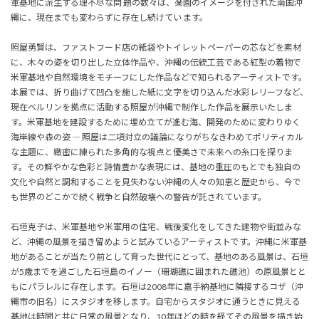
軍基地に派生する理不尽な問 題の数々は、楽園のイメージを付された南国沖
縄に、現在までも変わらずに存在し続けてい ます。
照屋勇賢は、ファストフード店の紙袋やトイレットペーパーの芯などを素材
に、木々の姿を切り出した立体作品や、沖縄の伝統工芸である紅型の着物で
米軍基地や自然環境をモチーフにした作品などで知られるアーティストです。
本展では、折り曲げて凹凸を施した紙に文字を切り込んだ水彩レリーフなど、
現在ベルリンを拠点に活動する照屋が沖縄で制作した作品を展示いたしま
す。米軍基地を建設するために埋め立てが進む海、開発のために変わりゆく
海岸線や森の姿 ― 照屋は二項対立の議論になりがちなきわめてポリティカル
な主題に、緻密に練られた多角的な視点と優美さで未来への糸口を探りま
す。その鮮やかな色彩と詩情豊かな表現には、基地の重圧のもとでも独自の
文化や自然と調和することを見失わない沖縄の人々の知恵と歴史から、今で
も世界のどこかで続く戦争と自然破壊への警告が託されています。
石垣克子は、米軍基地や米軍用の住宅、戦後変化をしてきた建物や街並みな
ど、沖縄の風景を描き留めようと試みているアーティストです。沖縄に米軍基
地があることが当たり前として育った世代にとって、基地のある風景は、石垣
が5歳までを過ごした石垣島のイノー（珊瑚礁に囲まれた礁池）の原風景とと
もにパラレルに存在します。石垣は2008年に嘉手納基地に隣接するコザ（沖
縄市の旧名）にスタジオを移します。自宅からスタジオに通うときに見える
基地は時間と共に日常の風景となり、10年ほどの時を経てその風景を描き始