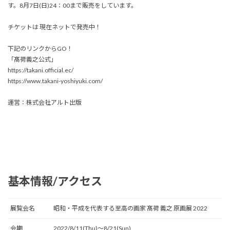
す。8月7日(日)24：00まで販売をしています。
チケットは 現在ネットで発売中！
下記のリンクからGO！
「髙荷義之公式」
https://takani.official.ec/
https://www.takani-yoshiyuki.com/
運営：株式会社アルト出版
基本情報/アクセス
展覧会名
昭和・平成を代表する至高の画家 髙荷 義之 原画展 2022
会期
2022/8/11(Thu)〜8/21(Sun)