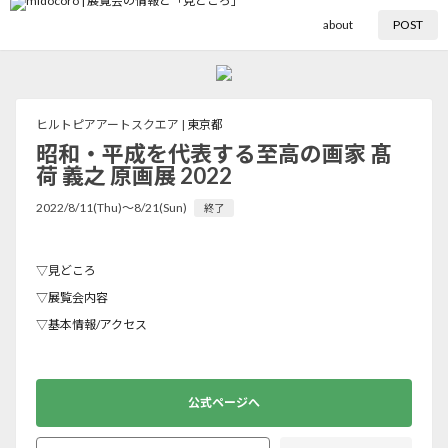
about
POST
ヒルトピアアートスクエア |
東京都
昭和・平成を代表する至高の画家 髙
荷 義之 原画展 2022
2022/8/11(Thu)〜8/21(Sun)
終了
▽見どころ
▽展覧会内容
▽基本情報/アクセス
公式ページへ