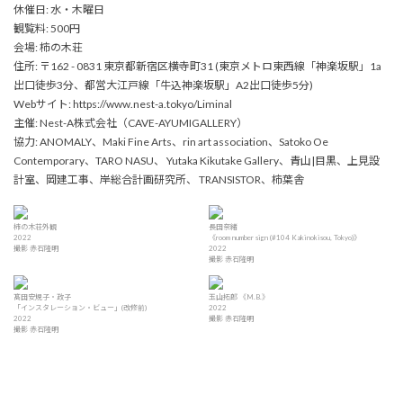
休催日: 水・木曜日
観覧料: 500円
会場: 柿の木荘
住所: 〒162 - 0831 東京都新宿区横寺町31 (東京メトロ東西線「神楽坂駅」1a
出口徒歩3分、都営大江戸線「牛込神楽坂駅」A2出口徒歩5分)
Webサイト: https://www.nest-a.tokyo/Liminal
主催: Nest-A株式会社（CAVE-AYUMIGALLERY）
協力: ANOMALY、Maki Fine Arts、rin art association、Satoko Oe
Contemporary、TARO NASU、 Yutaka Kikutake Gallery、青山|目黒、上見設
計室、岡建工事、岸総合計画研究所、 TRANSISTOR、柿葉舎
柿の木荘外観
長田奈緒
2022
《room number sign (#104 Kakinokisou, Tokyo)》
撮影 赤石隆明
2022
撮影 赤石隆明
髙田安規子・政子
玉山拓郎 《M.B.》
「インスタレーション・ビュー」(改修前)
2022
2022
撮影 赤石隆明
撮影 赤石隆明