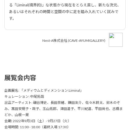
る「Liminal(境界的)」な状態から現在をとらえ直し、新たな次元、
あるいはそれぞれの時間と空間の中に足を踏み入れていく試みで
す。
Nest-A株式会社 (CAVE-AYUMIGALLERY)
展覧会内容
企画展名: 「メディウムとディメンション:Liminal」
キュレーション: 中尾拓哉
出品アーティスト: 磯谷博史、長田奈緒、鎌田友介、佐々木耕太、鈴木のぞ
み、髙田安規子・政子、玉山拓郎、津田道子、平川紀道、平田尚也、古橋ま
どか、山根一晃
会期: 2022年9月3日（土）- 9月27日（火）
会場時間: 11:00 - 18:00（最終入場 17:30）