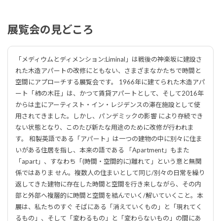
展覧会の見どころ
「メディウムとディメンション:Liminal」は戦後の神楽坂に建設さ
れた木造アパートの改修にともない、さまざまなかたちで時間と
空間にアプローチする展覧会です。 1966年に建てられた木造アパ
ート「柿の木荘」は、かつて賃貸アパートとして、そして2016年
からは主にアーティスト・イン・レジデンスの滞在施設として使
用されてきました。しかし、パンデミックの影響 により存続でき
ない状態となり、このたび新たな用途のために改修が行われま
す。 和製英語である「アパート」は一つの建物の中に別々に住ま
いがある住居を指し、本来の語である 「Apartment」もまた
「apart」、すなわち「(時間・空間的に)離れて」という意と無関
係ではありま せん。複数人の住まいとして同じ/別々の日常を繰り
返してきた建物に存在した時間と空間を行き来しながら、その内
部と外部へ複層的に時間と空間を結んでいく/解いていくこと。本
展は、私たちのすぐ そばにある「消えていくもの」と「現れてく
るもの」、そして「変わるもの」と「変わらないもの」の間にあ