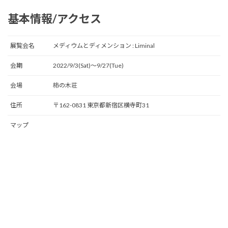
基本情報/アクセス
展覧会名
メディウムとディメンション : Liminal
会期
2022/9/3(Sat)〜9/27(Tue)
会場
柿の木荘
住所
〒162-0831 東京都新宿区横寺町31
マップ