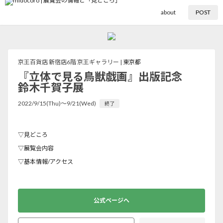
about
POST
京王百貨店 新宿店6階 京王ギャラリー |
東京都
『立体で見る鳥獣戯画』出版記念
鈴木千賀子展
2022/9/15(Thu)〜9/21(Wed)
終了
▽見どころ
▽展覧会内容
▽基本情報/アクセス
公式ページへ