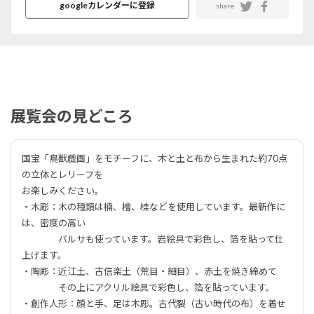
googleカレンダーに登録
share
展覧会の見どころ
国宝「鳥獣戯画」をモチーフに、木と土と布から生まれた約70点
の立体とレリーフを
お楽しみください。
・木彫：木の種類は楠、檜、桂などを使用しています。最新作に
は、密度の高い
バルサも使っています。岩絵具で彩色し、箔を貼って仕
上げます。
・陶彫：近江土、古信楽土（荒目・細目）、赤土を焼き締めて
その上にアクリル絵具で彩色し、箔を貼っています。
・創作人形：顔と手、足は木彫。古代裂（古い時代の布）を着せ