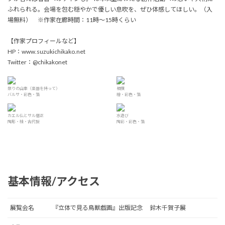
ふれられる。会場を包む穏やかで優しい息吹を、ぜひ体感してほしい。（入
場無料） ※作家在廊時間：11時～15時くらい
【作家プロフィールなど】
HP：www.suzukichikako.net
Twitter：@chikakonet
祭りの山車（楽器を持って）
相撲
バルサ・彩色・箔
檜・彩色・箔
カエル仏とサル僧正
水遊び
陶彫・桂・古代裂
陶彩・彩色・箔
基本情報/アクセス
展覧会名
『立体で見る鳥獣戯画』出版記念 鈴木千賀子展