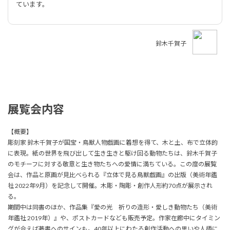
ています。
鈴木千賀子
展覧会内容
【概要】
彫刻家 鈴木千賀子が国宝・鳥獣人物戯画に着想を得て、木と土、布で立体的
に表現。紙の世界を飛び出して生き生きと駆け回る動物たちは、鈴木千賀子
のモチーフに対する敬意と生き物たちへの愛情に満ちている。この度の展覧
会は、作品と原画が見比べられる『立体で見る鳥獣戯画』の出版（美術年鑑
社 2022年9月）を記念して開催。木彫・陶彫・創作人形約70点が展示され
る。
期間中は同書のほか、作品集『愛の光 祈りの造形・愛しき動物たち（美術
年鑑社 2019年）』や、ポストカードなども販売予定。作家在廊中にタイミン
グが合えば著書へのサインも。40年以上にわたる創作活動への思いや人柄に