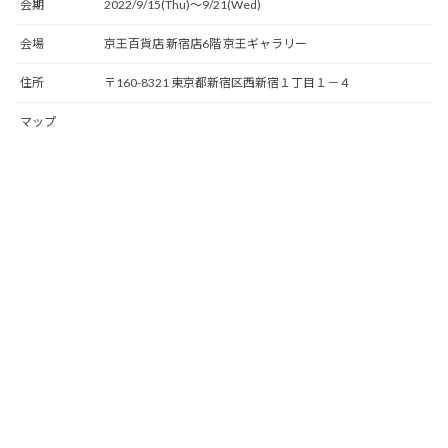
会期
2022/9/15(Thu)〜9/21(Wed)
会場
京王百貨店 新宿店6階 京王ギャラリー
住所
〒160-8321 東京都新宿区西新宿１丁目１－４
マップ