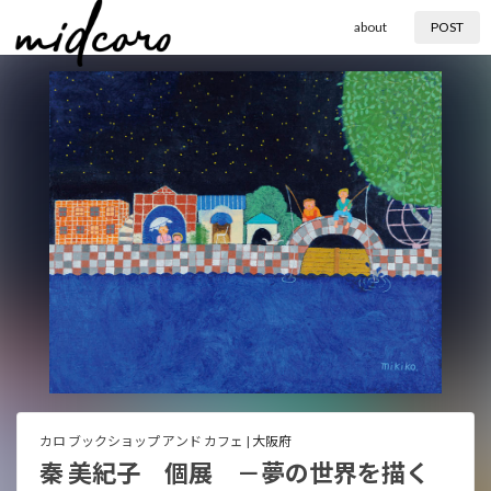
about
POST
カロ ブックショップ アンド カフェ |
大阪府
秦 美紀子 個展 －夢の世界を描く