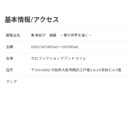
基本情報/アクセス
展覧会名
秦 美紀子 個展 －夢の世界を描く－
会期
2022/10/18(Tue)〜10/29(Sat)
会場
カロ ブックショップ アンド カフェ
住所
〒550-0002 大阪府大阪市西区江戸堀1-8-24 若狭ビル5階
マップ