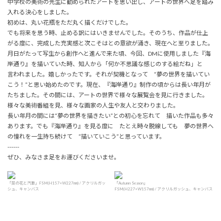
中学校の美術の先生に勧められたアートを思い出し、アートの世界へ足を踏み
入れる決心をしました。
初めは、丸い花瓶をただ丸く描くだけでした。
でも将来を思う時、止める訳にはいきませんでした。そのうち、作品が仕上
がる度に、完成した充実感と次こそはとの意欲が涌き、現在へと至りました。
月日がたって写生から創作へと進んで来た頃、今回、DMに使用しました『海
岸通り』を描いていた時、知人から「何か不思議な感じのする絵だね」と
言われました。嬉しかったです。それが契機となって “夢の世界を描いてい
こう！”と思い始めたのです。現在、『海岸通り』制作の頃からは長い年月が
たちました。その間には、アートの世界で様々な展覧会を見に行きました。
様々な美術番組を見、様々な画家の人生や友人と交わりました。
長い年月の間には“夢の世界を描きたい”との初心を忘れて 描いた作品も多々
あります。でも『海岸通り』を見る度に たとえ時々脱線しても 夢の世界へ
の憧れを一生持ち続けて “描いていこう”と思っています。
------
ぜひ、みなさま足をお運びくださいませ。
「菜の花と汽車」FSM(H157×W227㎜) / アクリルガッ
「Autumn Season」
シュ、キャンバス
FSM(H227×W157㎜) / アクリルガッシュ、キャンバス