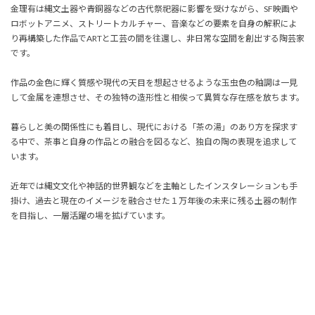
金理有は縄文土器や青銅器などの古代祭祀器に影響を受けながら、SF映画や
ロボットアニメ、ストリートカルチャー、音楽などの要素を自身の解釈によ
り再構築した作品でARTと工芸の間を往還し、非日常な空間を創出する陶芸家
です。
作品の金色に輝く質感や現代の天目を想起させるような玉虫色の釉調は一見
して金属を連想させ、その独特の造形性と相俟って異質な存在感を放ちます。
暮らしと美の関係性にも着目し、現代における「茶の湯」のあり方を探求す
る中で、茶事と自身の作品との融合を図るなど、独自の陶の表現を追求して
います。
近年では縄文文化や神話的世界観などを主軸としたインスタレーションも手
掛け、過去と現在のイメージを融合させた１万年後の未来に残る土器の制作
を目指し、一層活躍の場を拡げています。