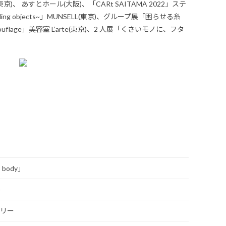
京)、 あすとホール(大阪)、「CARt SAITAMA 2022」ステ
ending objects~」MUNSELL(東京)、グループ展「困らせる糸
lage」美容室 L’arte(東京)、2 人展「くさいモノに、フタ
body」
)
ラリー