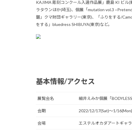
KAJIMA 彫刻コンクール入選作品展」鹿島 KI ビル(東
ラタウンほか(埼玉)、個展「mutation vol.3 ~Pret
鋸」クマ財団ギャラリー(東京)、「ふりをする/Camouf
をする」bluedress SHIBUYA(東京)など。
基本情報/アクセス
展覧会名
細井えみか個展「BODYLESS 
会期
2022/12/17(Sat)〜1/16(Mon
会場
エステルオカダアートギャ