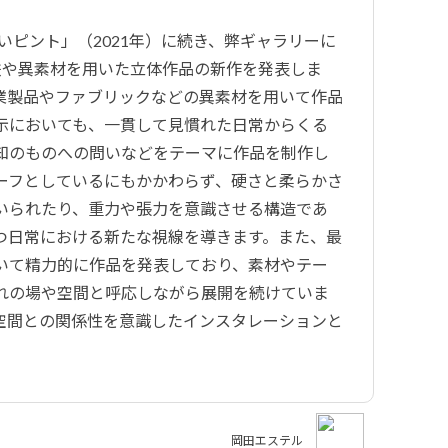
いピント」（2021年）に続き、弊ギャラリーに
鉄や異素材を用いた立体作品の新作を発表しま
業製品やファブリックなどの異素材を用いて作品
示においても、一貫して見慣れた日常からくる
知のものへの問いなどをテーマに作品を制作し
ーフとしているにもかかわらず、硬さと柔らかさ
いられたり、重力や張力を意識させる構造であ
つ日常における新たな視線を導きます。また、最
いて精力的に作品を発表しており、素材やテー
れの場や空間と呼応しながら展開を続けていま
空間との関係性を意識したインスタレーションと
岡田エステル