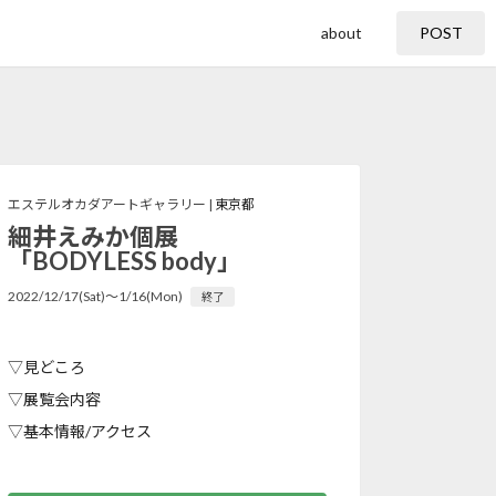
about
POST
エステルオカダアートギャラリー |
東京都
細井えみか個展
「BODYLESS body」
2022/12/17(Sat)〜1/16(Mon)
終了
▽見どころ
▽展覧会内容
▽基本情報/アクセス