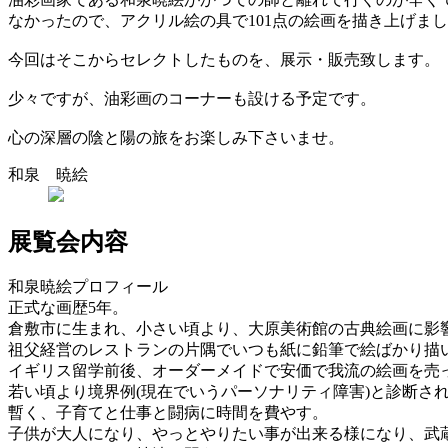
なかったので、アクリル絵の具で101点の絵画を描き上げま
今回はそこからセレクトしたものを、展示・販売致します。
少々ですが、油彩画のコーナーも設ける予定です。
心の深層の陰と陽の旅をお楽しみ下さいませ。
和泉 暁絵
展覧会内容
和泉暁絵プロフィール
正式な画歴5年。
倉敷市に生まれ、小さい頃より、大原美術館の古典絵画に影
祖父経営のレストランの片隅でいつも紙に鉛筆で絵ばかり描
イギリス留学前後、オーダーメイドで安価で我流の絵画を売
若い頃より境界例(現在でいうパーソナリティ障害)と診断さ
暫く、子育てと仕事と闘病に時間を費やす。
子供が大人になり、やっとやりたい事が出来る様になり、武蔵