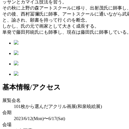
ッサンとカマイユ技法を習う。
その秋に上野の森アートスクールに移り、出射茂氏に師事し、
その後、西村冨彌氏に師事。アートスクールに通いながら武
と、諭され、願書を持って行くのを断念。
しかし、氏の元で画家として大きく成長する。
単発で藤田邦統氏にも師事し、現在は藤田氏に師事している
基本情報/アクセス
展覧会名
101枚から選んだアクリル画展(和泉暁絵展)
会期
2023/6/12(Mon)〜6/17(Sat)
会場