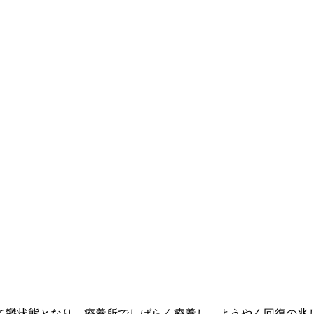
て鬱状態となり、療養所でしばらく療養し、ようやく回復の兆