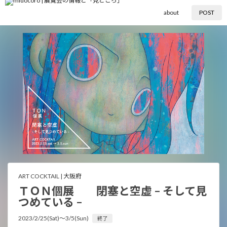
about
POST
ART COCKTAIL |
大阪府
ＴＯＮ個展 閉塞と空虚 – そして見
つめている –
2023/2/25(Sat)〜3/5(Sun)
終了