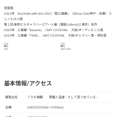
受賞歴
2021年 Any Kobe with Arts 2021「超公募展」（Shiraz Club 神戸・兵庫）コ
シノヒロコ賞
第１回 奥野ビルギャラリーズアート展（銀座GalleryG2 東京）佳作
2020年 公募展「beyond」（ART COCKTAIL 大阪)オーディエンス賞
2019年 公募展「TIME」（ART COCKTAIL 大阪)ギャラリー賞・特別賞
青空
価値の逆順
基本情報/アクセス
展覧会名
ＴＯＮ個展 閉塞と空虚 – そして見つめている –
会期
2023/2/25(Sat)〜3/5(Sun)