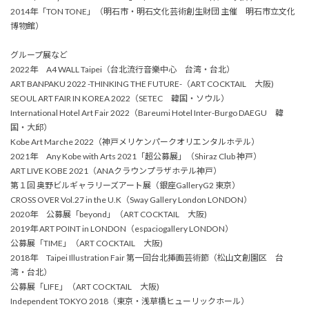
2014年「TON TONE」（明石市・明石文化芸術創生財団 主催 明石市立文化
博物館）
グループ展など
2022年 A4 WALL Taipei（台北流行音樂中心 台湾・台北）
ART BANPAKU 2022 -THINKING THE FUTURE-（ART COCKTAIL 大阪)
SEOUL ART FAIR IN KOREA 2022（SETEC 韓国・ソウル）
International Hotel Art Fair 2022（Bareumi Hotel Inter-Burgo DAEGU 韓
国・大邱）
Kobe Art Marche 2022（神戸メリケンパークオリエンタルホテル）
2021年 Any Kobe with Arts 2021「超公募展」（Shiraz Club 神戸）
ART LIVE KOBE 2021（ANAクラウンプラザホテル神戸）
第１回 奥野ビルギャラリーズアート展（銀座GalleryG2 東京）
CROSS OVER Vol.27 in the U.K（Sway Gallery London LONDON）
2020年 公募展「beyond」（ART COCKTAIL 大阪)
2019年 ART POINT in LONDON（espaciogallery LONDON）
公募展「TIME」（ART COCKTAIL 大阪)
2018年 Taipei Illustration Fair 第一回台北挿画芸術節（松山文創園区 台
湾・台北）
公募展「LIFE」（ART COCKTAIL 大阪)
Independent TOKYO 2018（東京・浅草橋ヒューリックホール）