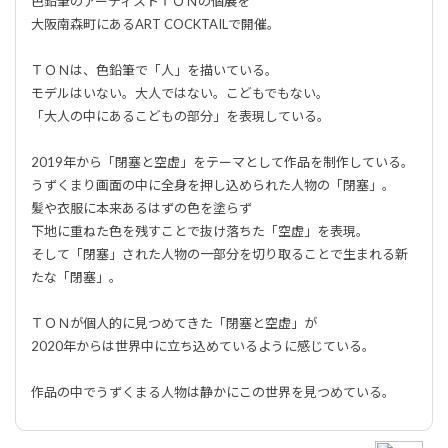
色鉛筆のアーティストＴＯＮの個展を
大阪南森町にあるART COCKTAILで開催。
ＴＯＮは、色鉛筆で「人」を描いている。
モデルはいない。大人ではない。こどもでもない。
「大人の中にあるこどもの部分」を表現している。
2019年から「閉塞と空虚」をテーマとして作品を制作している。
うずくまり画面の中に全身を押し込められた人物の「閉塞」。
髪や衣服に本来あるはずの色を塗らず
下地に重ねた色を残すことで抜け落ちた「空虚」を表現。
そして「閉塞」された人物の一部分を切り取ることで生まれる新
たな「閉塞」。
ＴＯＮが個人的に見つめてきた「閉塞と空虚」が
2020年からは世界中に立ち込めているように感じている。
作品の中でうずくまる人物は静かにこの世界を見つめている。