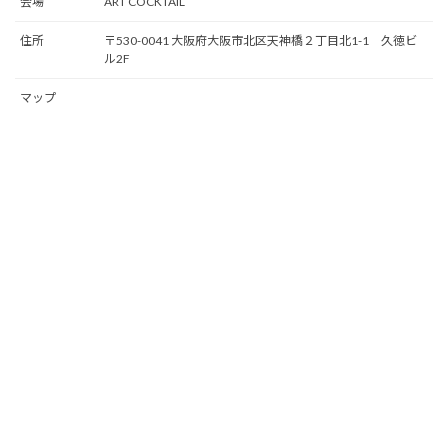
会場
ART COCKTAIL
住所
〒530-0041 大阪府大阪市北区天神橋２丁目北1-1 久徳ビ
ル2F
マップ