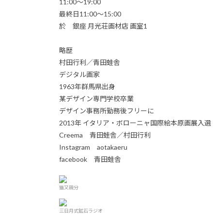
11:00〜19:00
最終日11:00〜15:00
於 銀座 月光荘画材店 画室1
略歴
村田行利／青田蛙舎
デジタル画家
1963年群馬県出身
某デザイン専門学校卒業
デザイン事務所勤務後フリーに
2013年 イタリア・ボローニャ国際絵本原画展入選
Creema 青田蛙舎／村田行利
Instagram aotakaeru
facebook 青田蛙舎
猫又親分
三日月式鉱石ラジオ