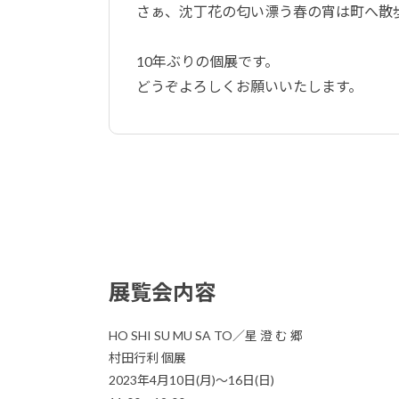
さぁ、沈丁花の匂い漂う春の宵は町へ散
10年ぶりの個展です。
どうぞよろしくお願いいたします。
展覧会内容
HO SHI SU MU SA TO／星 澄 む 郷
村田行利 個展
2023年4月10日(月)〜16日(日)