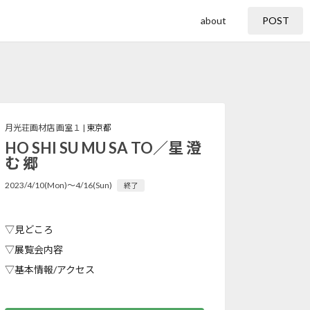
about
POST
月光荘画材店 画室１ |
東京都
HO SHI SU MU SA TO／星 澄
む 郷
2023/4/10(Mon)〜4/16(Sun)
終了
▽見どころ
▽展覧会内容
▽基本情報/アクセス