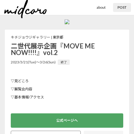
about
POST
キチジョウジギャラリー |
東京都
二世代展示企画『MOVE ME
NOW!!!!』vol.2
2023/3/21(Tue)〜3/26(Sun)
終了
▽見どころ
▽展覧会内容
▽基本情報/アクセス
公式ページへ