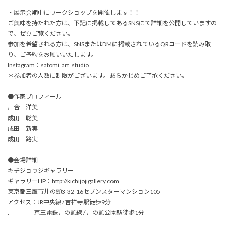
・展示会期中にワークショップを開催します！！
ご興味を持たれた方は、下記に掲載してあるSNSにて詳細を公開していますの
で、ぜひご覧ください。
参加を希望される方は、SNSまたはDMに掲載されているQRコードを読み取
り、ご予約をお願いいたします。
Instagram：satomi_art_studio
＊参加者の人数に制限がございます。あらかじめご了承ください。
●作家プロフィール
川合 洋美
成田 聡美
成田 新実
成田 路実
●会場詳細
キチジョウジギャラリー
ギャラリーHP：http://kichijojigallery.com
東京都三鷹市井の頭3-32-16セブンスターマンション105
アクセス：JR中央線 / 吉祥寺駅徒歩9分
. 京王電鉄井の頭線 / 井の頭公園駅徒歩1分