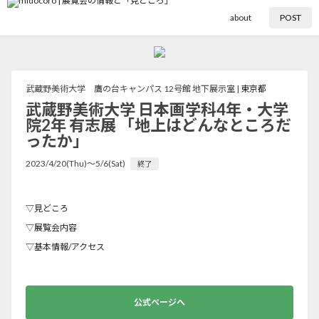
about
POST
武蔵野美術大学 鷹の台キャンパス 12号館 地下展示室 |
東京都
武蔵野美術大学 日本画学科4年・大学
院2年 有志展 「地上はどんなところだ
ったか」
2023/4/20(Thu)〜5/6(Sat)
終了
▽見どころ
▽展覧会内容
▽基本情報/アクセス
公式ページへ