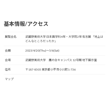
基本情報/アクセス
展覧会名
武蔵野美術大学 日本画学科4年・大学院2年 有志展 「地上は
どんなところだったか」
会期
2023/4/20(Thu)〜5/6(Sat)
会場
武蔵野美術大学 鷹の台キャンパス 12号館 地下展示室
住所
〒187-8505 東京都小平市小川町1-736
マップ