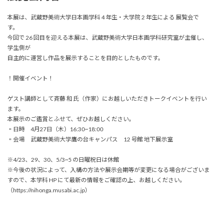
本展は、武蔵野美術大学日本画学科 4 年生・大学院 2 年生による 展覧会で
す。
今回で 26 回目を迎える本展は、武蔵野美術大学日本画学科研究室が主催し、
学生側が
自主的に運営し作品を展示することを目的としたものです。
！開催イベント！
ゲスト講師として斉藤 和 氏（作家）にお越しいただきトークイベントを行い
ます。
本展示のご鑑賞とふせて、ぜひお越しください。
▫️日時 4月27日（木）16:30~18:00
▫️会場 武蔵野美術大学鷹の台キャンパス 12 号館 地下展示室
※4/23、29、30、5/3~5 の日曜祝日は休館
※今後の状況によって、入構の方法や展示会期等が変更になる場合がございま
すので、本学科 HP にて最新の情報をご確認の上、お越しください。
（https://nihonga.musabi.ac.jp）