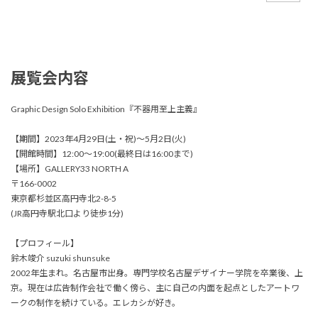
展覧会内容
Graphic Design Solo Exhibition『不器用至上主義』
【期間】2023年4月29日(土・祝)〜5月2日(火)
【開館時間】12:00〜19:00(最終日は16:00まで)
【場所】GALLERY33 NORTH A
〒166-0002
東京都杉並区高円寺北2-8-5
(JR高円寺駅北口より徒歩1分)
【プロフィール】
鈴木竣介 suzuki shunsuke
2002年生まれ。名古屋市出身。専門学校名古屋デザイナー学院を卒業後、上
京。現在は広告制作会社で働く傍ら、主に自己の内面を起点としたアートワ
ークの制作を続けている。エレカシが好き。