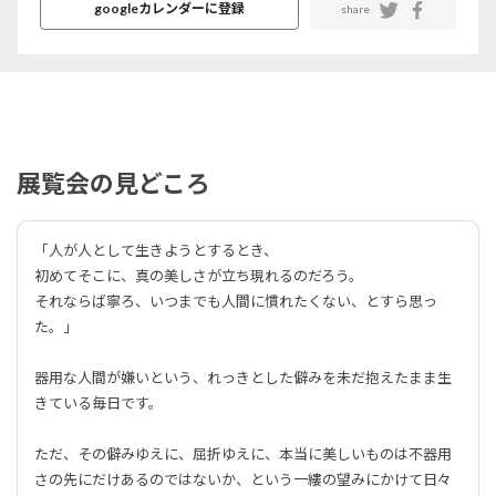
googleカレンダーに登録
share
展覧会の見どころ
「人が人として生きようとするとき、
初めてそこに、真の美しさが立ち現れるのだろう。
それならば寧ろ、いつまでも人間に慣れたくない、とすら思っ
た。」
器用な人間が嫌いという、れっきとした僻みを未だ抱えたまま生
きている毎日です。
ただ、その僻みゆえに、屈折ゆえに、本当に美しいものは不器用
さの先にだけあるのではないか、という一縷の望みにかけて日々