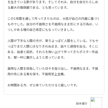
を生きている節があります。そしてそれは、自分を自分たらしめ
る最大の価値観である、とも思っています。
この1年間を通して作ってきたものは、大抵が自己の内面に基づく
ものでした。自分の不器用さを不器用なまま形にする行為は、い
つしかある種の自己肯定にもなっていきました。
人間が下手な人間の方が、寧ろよっぽど人間をしている。でもや
っぱりまだ人間にはなりきれぬまま、延々と過程を辿る。そこに
ある、自虐と屈折。それらを掬い上げて作ってきたポスター作品
を、壁一杯に展示しようと思っています。
器用な人間を目指していた日々を抜け出し、不器用なまま、不器
用の先にある美を探す。不器用至上主義。
お時間ある方、ぜひ来ていただけると嬉しいです。
鈴木竣介