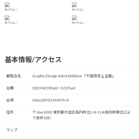
展示作品_1
展示作品_2
展示作品_3
展示作品_4
基本情報/アクセス
展覧会名
Graphic Design Solo Exhibition『不器用至上主義』
会期
2023/4/29(Sat)〜5/2(Tue)
会場
GALLERY33 NORTH A
住所
〒166-0002 東京都杉並区高円寺北2-8-5 (JR高円寺駅北口よ
り徒歩1分)
マップ