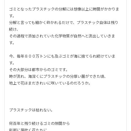
ゴミとなったプラスチックの分解には想像以上に時間がかかりま
す。
分解と言っても細かく砕かれるだけで、プラスチック自体は残り
続け、
その過程で添加されていた化学物質が自然へと流出していきま
す。
今、毎年８００万トンにも及ぶゴミが海に捨てられ続けていま
す。
その大部分は都市からのゴミです。
時が流れ、海深くにプラスチックの分厚い層ができた頃、
地上で花はまだきれいに咲いているのだろうか。
プラスチックは枯れない。
何百年と残り続けるゴミの隙間から
刹那に芽吹く花たちに