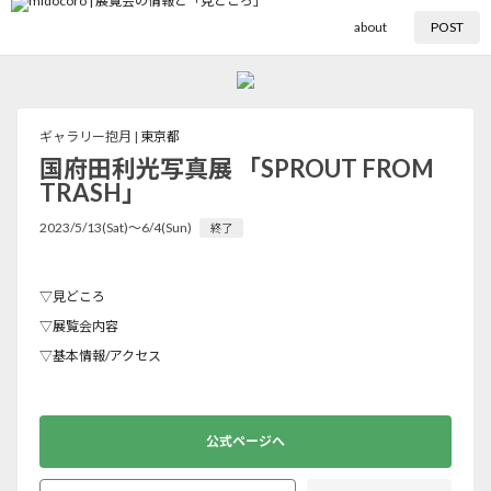
about
POST
ギャラリー抱月 |
東京都
国府田利光写真展 「SPROUT FROM
TRASH」
2023/5/13(Sat)〜6/4(Sun)
終了
▽見どころ
▽展覧会内容
▽基本情報/アクセス
公式ページへ