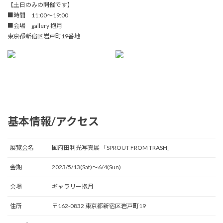
【土日のみの開催です】
■時間 11:00〜19:00
■会場 gallery 抱月
東京都新宿区岩戸町19番地
基本情報/アクセス
展覧会名
国府田利光写真展 「SPROUT FROM TRASH」
会期
2023/5/13(Sat)〜6/4(Sun)
会場
ギャラリー抱月
住所
〒162-0832 東京都新宿区岩戸町19