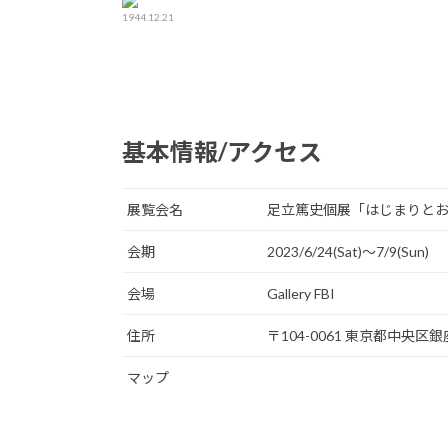
1944.12.21
基本情報/アクセス
展覧会名
足立篤史個展「はじまりと
会期
2023/6/24(Sat)〜7/9(Sun)
会場
Gallery FBI
住所
〒104-0061 東京都中央区銀
マップ