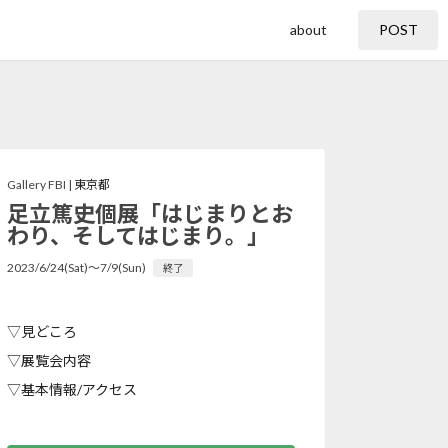
about
POST
Gallery FBI |
東京都
足立篤史個展「はじまりとお
わり、そしてはじまり。」
2023/6/24(Sat)〜7/9(Sun)
終了
▽見どころ
▽展覧会内容
▽基本情報/アクセス