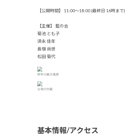
【公開時間】 11:00～18:00 (最終日 16時まで)
【主催】 藍の会
菊池 とも子
須永 佳年
長嶺 尚世
松田 菊代
昨年の展示風景
会場の外観
基本情報/アクセス