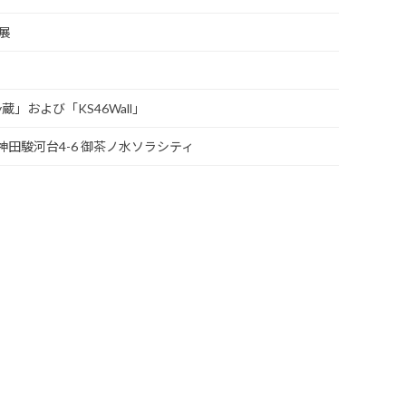
展
y蔵」および「KS46Wall」
区神田駿河台4-6 御茶ノ水ソラシティ