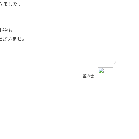
みました。
。
小物も
ださいませ。
藍の会