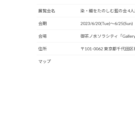
展覧会名
染・織をたのしむ藍の会 4人
会期
2023/6/20(Tue)〜6/25(Sun)
会場
御茶ノ水ソラシティ「Galler
住所
〒101-0062 東京都千代田
マップ