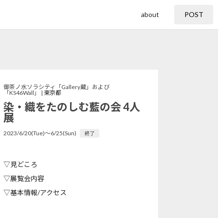
about
POST
御茶ノ水ソラシティ「Gallery蔵」および
「KS46Wall」 |
東京都
染・織をたのしむ藍の会 4人
展
2023/6/20(Tue)〜6/25(Sun)
終了
▽見どころ
▽展覧会内容
▽基本情報/アクセス