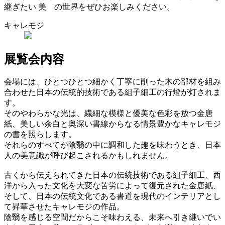
継ぎたい 美 の世界をぜひお楽しみください。
キャレモジ
展覧会内容
会場には、ひとつひとつ細かく丁寧に削った木の部材を組み
合わせた日本の伝統的技術である組子細工の行燈が灯されま
す。
そのやわらかな光は、繊細な模様と優美な色彩を放つ金唐
紙、美しい余白と奥深い書線からなる情景豊かなキャレモジ
の書を照らします。
それらのすべてが陰翳の中に調和した趣を味わうとき、日本
人の美意識が呼び起こされるかもしれません。
古くから伝えられてきた日本の伝統技術である組子細工、西
洋から入った文化を大変な苦労によって復元された金唐紙、
そして、日本の伝統文化である書道を現代のインテリアとし
て昇華させたキャレモジの作品。
陰翳を感じる空間だからこそ味わえる、未来へ引き継いでい