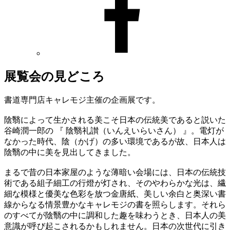
展覧会の見どころ
書道専門店キャレモジ主催の企画展です。
陰翳によって生かされる美こそ日本の伝統美であると説いた
谷崎潤一郎の 『 陰翳礼讃（いんえいらいさん） 』。電灯が
なかった時代、陰（かげ）の多い環境であるが故、日本人は
陰翳の中に美を見出してきました。
まるで昔の日本家屋のような薄暗い会場には、日本の伝統技
術である組子細工の行燈が灯され、そのやわらかな光は、繊
細な模様と優美な色彩を放つ金唐紙、美しい余白と奥深い書
線からなる情景豊かなキャレモジの書を照らします。それら
のすべてが陰翳の中に調和した趣を味わうとき、日本人の美
意識が呼び起こされるかもしれません。日本の次世代に引き