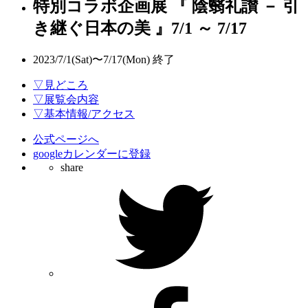
特別コラボ企画展 『 陰翳礼讃 － 引
き継ぐ日本の美 』7/1 ～ 7/17
2023/7/1(Sat)〜7/17(Mon)
終了
▽見どころ
▽展覧会内容
▽基本情報/アクセス
公式ページへ
googleカレンダーに登録
share