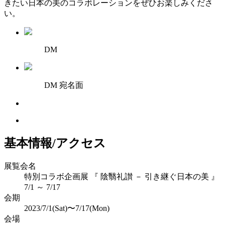
きたい日本の美のコラボレーションをぜひお楽しみくださ
い。
DM
DM 宛名面
基本情報/アクセス
展覧会名
特別コラボ企画展 『 陰翳礼讃 － 引き継ぐ日本の美 』
7/1 ～ 7/17
会期
2023/7/1(Sat)〜7/17(Mon)
会場