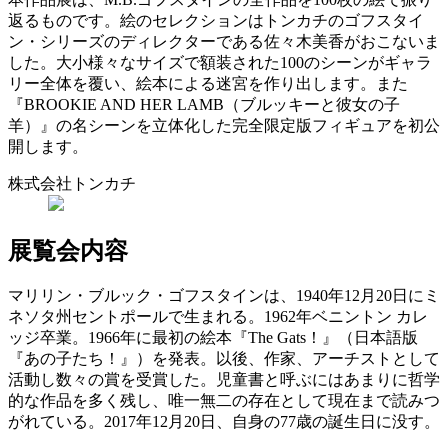
返るものです。絵のセレクションはトンカチのゴフスタイ
ン・シリーズのディレクターである佐々木美香がおこないま
した。大小様々なサイズで額装された100のシーンがギャラ
リー全体を覆い、絵本による迷宮を作り出します。また
『BROOKIE AND HER LAMB（ブルッキーと彼女の子
羊）』の名シーンを立体化した完全限定版フィギュアを初公
開します。
株式会社トンカチ
展覧会内容
マリリン・ブルック・ゴフスタインは、1940年12月20日にミ
ネソタ州セントポールで生まれる。1962年ベニントン カレ
ッジ卒業。1966年に最初の絵本『The Gats！』（日本語版
『あの子たち！』）を発表。以後、作家、アーチストとして
活動し数々の賞を受賞した。児童書と呼ぶにはあまりに哲学
的な作品を多く残し、唯一無二の存在として現在まで読みつ
がれている。2017年12月20日、自身の77歳の誕生日に没す。