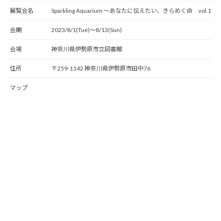
展覧会名
Sparkling Aquarium 〜あなたに伝えたい、きらめく命 vol.1
会期
2023/8/1(Tue)〜8/13(Sun)
会場
神奈川県伊勢原市立図書館
住所
〒259-1142 神奈川県伊勢原市田中76
マップ