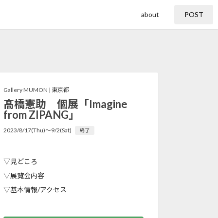
about
POST
Gallery MUMON |
東京都
髙橋憲助 個展「Imagine
from ZIPANG」
2023/8/17(Thu)〜9/2(Sat)
終了
▽見どころ
▽展覧会内容
▽基本情報/アクセス