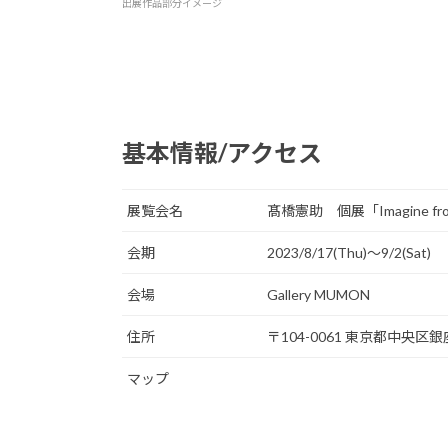
出展作品部分イメージ
基本情報/アクセス
展覧会名
髙橋憲助 個展「Imagine fro
会期
2023/8/17(Thu)〜9/2(Sat)
会場
Gallery MUMON
住所
〒104-0061 東京都中央区銀座
マップ