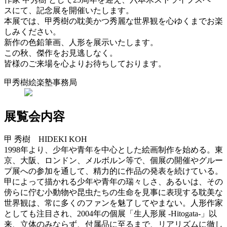
スにて、記念展を開催いたします。
本展では、甲秀樹の耽美かつ秀麗な世界観を心ゆくまでお楽
しみください。
新作の色鉛筆画、人形を展示いたします。
この秋、傑作をお見逃しなく。
皆様のご来場を心よりお待ちしております。
甲秀樹絵楽塾事務局
展覧会内容
甲 秀樹 HIDEKI KOH
1998年より、少年や青年を中心とした絵画制作を始める。東
京、大阪、ロンドン、メルボルン等で、個展の開催やグルー
プ展への参加を通して、精力的に作品の発表を続けている。
甲によって描かれる少年や青年の瑞々しさ、あるいは、その
傍らに佇む小動物や昆虫たちの生命を見事に表現する耽美な
世界観は、常に多くのファンを魅了してやまない。人形作家
としても注目され、2004年の個展「生人形展 -Hitogata-」以
来、立体のみならず、付属品に至るまで、リアリズムに徹し