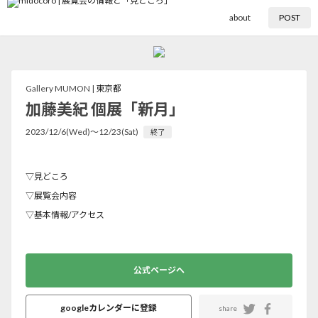
about
POST
Gallery MUMON |
東京都
加藤美紀 個展「新月」
2023/12/6(Wed)〜12/23(Sat)
終了
▽見どころ
▽展覧会内容
▽基本情報/アクセス
公式ページへ
googleカレンダーに登録
share