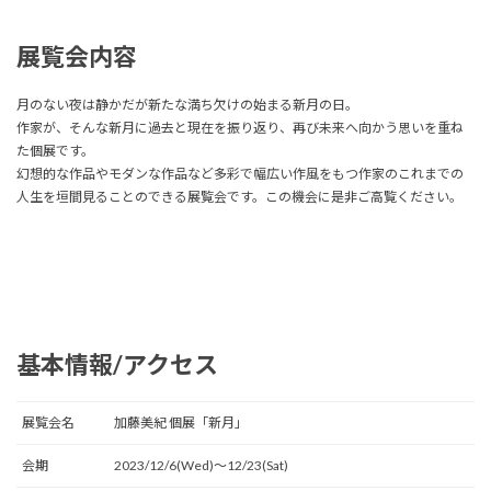
展覧会内容
月のない夜は静かだが新たな満ち欠けの始まる新月の日。
作家が、そんな新月に過去と現在を振り返り、再び未来へ向かう思いを重ね
た個展です。
幻想的な作品やモダンな作品など多彩で幅広い作風をもつ作家のこれまでの
人生を垣間見ることのできる展覧会です。この機会に是非ご高覧ください。
基本情報/アクセス
展覧会名
加藤美紀 個展「新月」
会期
2023/12/6(Wed)〜12/23(Sat)