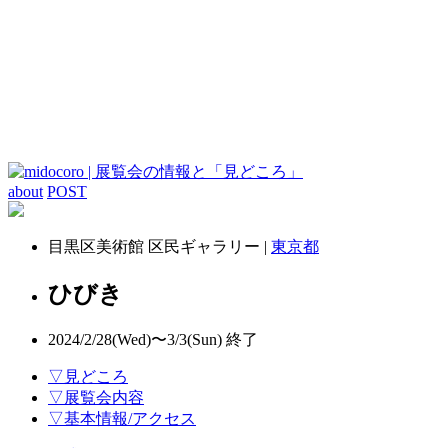
about
POST
目黒区美術館 区民ギャラリー |
東京都
ひびき
2024/2/28(Wed)〜3/3(Sun)
終了
▽見どころ
▽展覧会内容
▽基本情報/アクセス