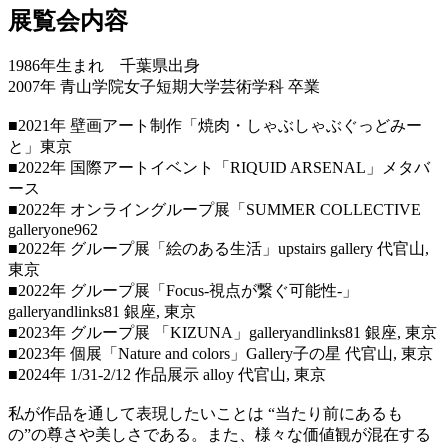
展覧会内容
1986年生まれ 千葉県出身
2007年 青山学院女子短期大学芸術学科 卒業
■2021年 壁画アート制作「焼肉・しゃぶしゃぶぐっどみー
と」東京
■2022年 国際アートイベント「RIQUID ARSENAL」メタバ
ース
■2022年 オンライングループ展「SUMMER COLLECTIVE
galleryone962
■2022年 グループ展「絵のある生活」upstairs gallery 代官山,
東京
■2022年 グループ展「Focus-視点が繋ぐ可能性-」
galleryandlinks81 銀座, 東京
■2023年 グループ展 「KIZUNA」galleryandlinks81 銀座, 東京
■2023年 個展「Nature and colors」Gallery子の星 代官山, 東京
■2024年 1/31-2/12 作品展示 alloy 代官山, 東京
私が作品を通して表現したいことは “当たり前にあるも
の”の尊さや美しさである。また、様々な価値観が混在する