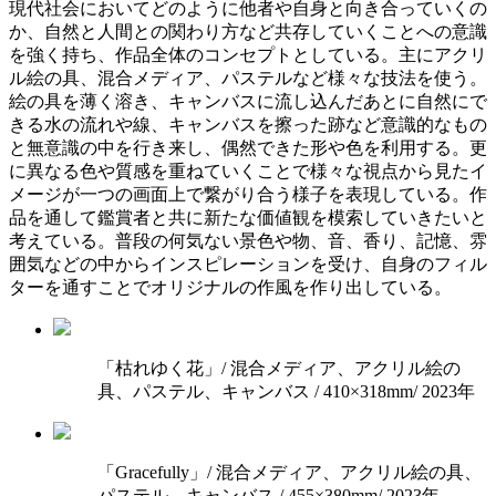
現代社会においてどのように他者や自身と向き合っていくの
か、自然と人間との関わり方など共存していくことへの意識
を強く持ち、作品全体のコンセプトとしている。主にアクリ
ル絵の具、混合メディア、パステルなど様々な技法を使う。
絵の具を薄く溶き、キャンバスに流し込んだあとに自然にで
きる水の流れや線、キャンバスを擦った跡など意識的なもの
と無意識の中を行き来し、偶然できた形や色を利用する。更
に異なる色や質感を重ねていくことで様々な視点から見たイ
メージが一つの画面上で繋がり合う様子を表現している。作
品を通して鑑賞者と共に新たな価値観を模索していきたいと
考えている。普段の何気ない景色や物、音、香り、記憶、雰
囲気などの中からインスピレーションを受け、自身のフィル
ターを通すことでオリジナルの作風を作り出している。
「枯れゆく花」/ 混合メディア、アクリル絵の
具、パステル、キャンバス / 410×318mm/ 2023年
「Gracefully」/ 混合メディア、アクリル絵の具、
パステル、キャンバス / 455×380mm/ 2023年