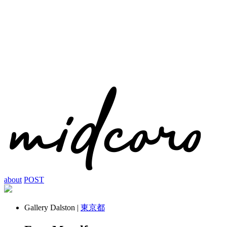
about
POST
Gallery Dalston |
東京都