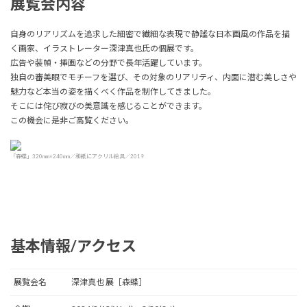
展覧会内容
自身のリアリズムを追求した細密で繊細な表現で静謐な日本画風の作品を描
く画家、イラストレーター深津真也氏の個展です。
広告や装幀・挿画などの分野で長年活躍しています。
独自の審美眼でモチーフを選び、その対象のリアリティ、内面に潜む美しさや
魅力など本当の姿を描くべく作品を制作してきました。
そこには侘び寂びの美意識を感じることができます。
この機会に是非ご高覧ください。
「森蝶」320mm×240mm／和紙にアクリル絵具／2019
基本情報/アクセス
展覧会名
深津真也 展［森蝶］