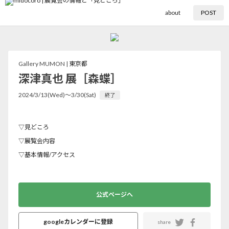
about
POST
Gallery MUMON |
東京都
深津真也 展［森蝶］
2024/3/13(Wed)〜3/30(Sat)
終了
▽見どころ
▽展覧会内容
▽基本情報/アクセス
公式ページへ
googleカレンダーに登録
share