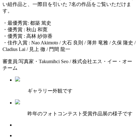
い組作品と、一際目を引いた 7名の作品をご覧いただけま
す。
・最優秀賞: 都築 篤史
・優秀賞 : 秋山 和寛
・優秀賞 : 高林 紗弥香
・佳作入賞 : Nao Akimoto / 大石 良則 / 薄井 竜雅 / 久保 隆史 /
Cladius Lai / 見上 徹 / 門間 龍一
審査員:写真家・Takumihci Seo / 株式会社エス・イー・オー
チーム
ギャラリー外観です
昨年のフォトコンテスト受賞作品展の様子です