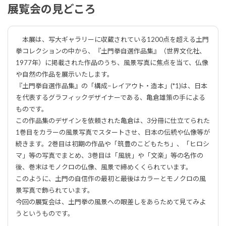
展覧会の見どころ
本展は、写大ギャラリーに収蔵されている1200点を超える土門
拳󠄁コレクションの中から、『土門拳󠄁自選作品集』（世界文化社、
1977年）に掲載された作品のうち、風景写真に焦点を当て、仏像
や自然の作品を展示いたします。
『土門拳󠄁自選作品集』の「構成−レイアウト・造本」(*1)は、日本
を代表するグラフィックデザイナーである、亀倉雄策の手による
ものです。
この作品集のデザインを依頼された亀倉は、3分冊に仕立てられた
1巻目をカラーの風景写真でスタートさせ、日本の伝統や仏像等が
続きます。2巻目は初期の作品や「筑豊のこどもたち」、「ヒロシ
マ」等の写真でまとめ、3巻目は「風貌」や「文楽」等の名作の
後、巻末はモノクロの仏像、風景で締めくくられています。
このように、土門の自信作の最初と最後はカラーとモノクロの風
景写真で飾られています。
今回の展覧会は、土門拳の風景への眼差しをあらためて見てみよ
うというものです。