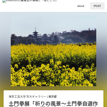
about
POST
東京工芸大学 写大ギャラリー |
東京都
土門拳󠄁展「祈りの風景〜土門拳󠄁自選作