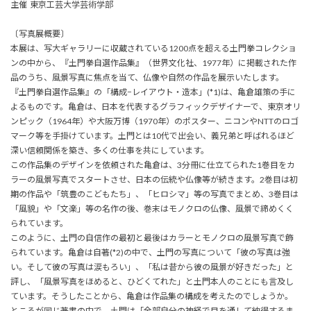
主催 東京工芸大学芸術学部
〔写真展概要〕
本展は、写大ギャラリーに収蔵されている1200点を超える土門拳󠄁コレクショ
ンの中から、『土門拳󠄁自選作品集』（世界文化社、1977年）に掲載された作
品のうち、風景写真に焦点を当て、仏像や自然の作品を展示いたします。
『土門拳󠄁自選作品集』の「構成−レイアウト・造本」(*1)は、亀倉雄策の手に
よるものです。亀倉は、日本を代表するグラフィックデザイナーで、東京オリ
ンピック（1964年）や大阪万博（1970年）のポスター、ニコンやNTTのロゴ
マーク等を手掛けています。土門とは10代で出会い、義兄弟と呼ばれるほど
深い信頼関係を築き、多くの仕事を共にしています。
この作品集のデザインを依頼された亀倉は、3分冊に仕立てられた1巻目をカ
ラーの風景写真でスタートさせ、日本の伝統や仏像等が続きます。2巻目は初
期の作品や「筑豊のこどもたち」、「ヒロシマ」等の写真でまとめ、3巻目は
「風貌」や「文楽」等の名作の後、巻末はモノクロの仏像、風景で締めくく
られています。
このように、土門の自信作の最初と最後はカラーとモノクロの風景写真で飾
られています。亀倉は自著(*2)の中で、土門の写真について「彼の写真は強
い。そして彼の写真は涙もろい」、「私は昔から彼の風景が好きだった」と
評し、「風景写真をほめると、ひどくてれた」と土門本人のことにも言及し
ています。そうしたことから、亀倉は作品集の構成を考えたのでしょうか。
ところが同じ著書の中で、土門は「全部自分の神経で目を通して納得するま