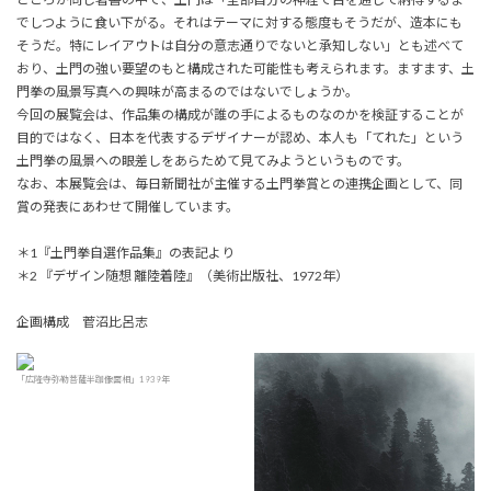
でしつように食い下がる。それはテーマに対する態度もそうだが、造本にも
そうだ。特にレイアウトは自分の意志通りでないと承知しない」とも述べて
おり、土門の強い要望のもと構成された可能性も考えられます。ますます、土
門拳の風景写真への興味が高まるのではないでしょうか。
今回の展覧会は、作品集の構成が誰の手によるものなのかを検証することが
目的ではなく、日本を代表するデザイナーが認め、本人も「てれた」という
土門拳の風景への眼差しをあらためて見てみようというものです。
なお、本展覧会は、毎日新聞社が主催する土門拳󠄁賞との連携企画として、同
賞の発表にあわせて開催しています。
＊1『土門拳󠄁自選作品集』の表記より
＊2 『デザイン随想 離陸着陸』（美術出版社、1972年）
企画構成 菅沼比呂志
「広隆寺弥勒菩薩半跏像面相」1939年