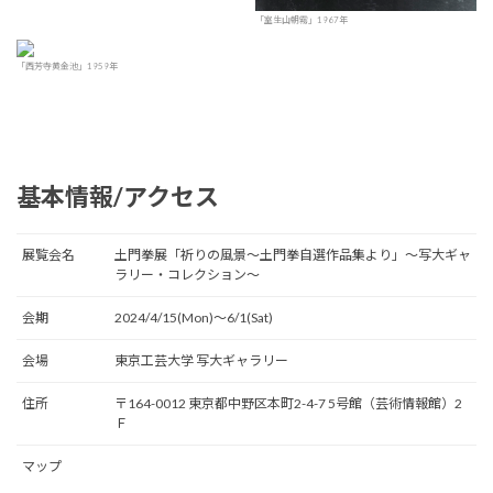
「室生山朝霧」1967年
「西芳寺黄金池」1959年
基本情報/アクセス
展覧会名
土門拳󠄁展「祈りの風景〜土門拳󠄁自選作品集より」〜写大ギャ
ラリー・コレクション〜
会期
2024/4/15(Mon)〜6/1(Sat)
会場
東京工芸大学 写大ギャラリー
住所
〒164-0012 東京都中野区本町2-4-7 5号館（芸術情報館）2
Ｆ
マップ