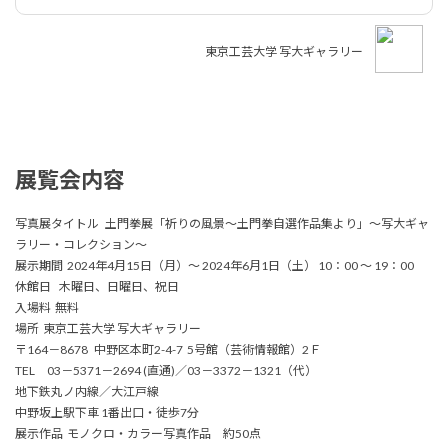
東京工芸大学 写大ギャラリー
展覧会内容
写真展タイトル 土門拳󠄁展「祈りの風景〜土門拳󠄁自選作品集より」〜写大ギャ
ラリー・コレクション〜
展示期間 2024年4月15日（月）～ 2024年6月1日（土） 10：00 ～ 19：00
休館日 木曜日、日曜日、祝日
入場料 無料
場所 東京工芸大学 写大ギャラリー
〒164－8678 中野区本町2-4-7 5号館（芸術情報館）2Ｆ
TEL 03－5371－2694 (直通)／03－3372－1321（代）
地下鉄丸ノ内線／大江戸線
中野坂上駅下車 1番出口・徒歩7分
展示作品 モノクロ・カラー写真作品 約50点