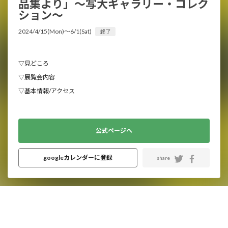
品集より」〜写大ギャラリー・コレク
ション〜
2024/4/15(Mon)〜6/1(Sat)
終了
▽見どころ
▽展覧会内容
▽基本情報/アクセス
公式ページへ
googleカレンダーに登録
share