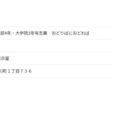
部4年・大学院2年有志展 おどりばにおどれば
展示室
市小川町１丁目７３６