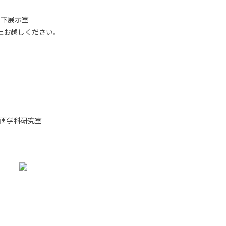
地下展示室
上お越しください。
本画学科研究室