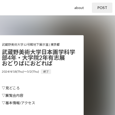
about
POST
武蔵野美術大学12号館地下展示室 |
東京都
武蔵野美術大学日本画学科学
部4年・大学院2年有志展
おどりばにおどれば
2024/4/18(Thu)〜5/2(Thu)
終了
▽見どころ
▽展覧会内容
▽基本情報/アクセス